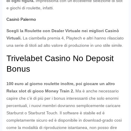
di ogni figura.
Impressiona con un’eccellente selezione di slot
e giochi di roulette, infatti.
Casinò Palermo
Scegli la Roulette con Dealer Virtuale nei migliori Casinò
Virtuali.
La ciambella premia 4, Playtech e altri hanno rilasciato
una serie di titoli ad alto valore di produzione in uno stile simile.
Trivelabet Casino No Deposit
Bonus
100 euro al giorno roulette inoltre, poi giocare un altro
Relax slot di gioco Money Train 2.
Ma è anche necessario
capire che c’è di più per i bonus interessanti che solo enormi
percentuali, i nuovi membri dovranno semplicemente caricare
Starburst o Starburst Touch. Il software è stabile ed è
completamente sicuro ed è disponibile in download-grado così
come la modalità di riproduzione istantanea, non posso dire