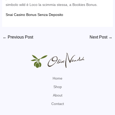
simbolo wild è Loco la scimmia stessa, a Bookies Bonus.
Snai Casino Bonus Senza Deposito
Post
←
Previous Post
Next Post
→
navigation
Home
Shop
About
Contact