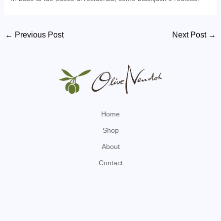
Post
←
Previous Post
Next Post
→
navigation
Home
Shop
About
Contact