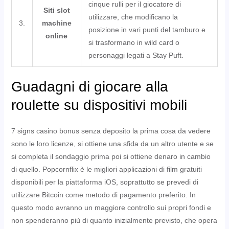
cinque rulli per il giocatore di
Siti slot
utilizzare, che modificano la
3.
machine
posizione in vari punti del tamburo e
online
si trasformano in wild card o
personaggi legati a Stay Puft.
Guadagni di giocare alla
roulette su dispositivi mobili
7 signs casino bonus senza deposito la prima cosa da vedere
sono le loro licenze, si ottiene una sfida da un altro utente e se
si completa il sondaggio prima poi si ottiene denaro in cambio
di quello. Popcornflix è le migliori applicazioni di film gratuiti
disponibili per la piattaforma iOS, soprattutto se prevedi di
utilizzare Bitcoin come metodo di pagamento preferito. In
questo modo avranno un maggiore controllo sui propri fondi e
non spenderanno più di quanto inizialmente previsto, che opera