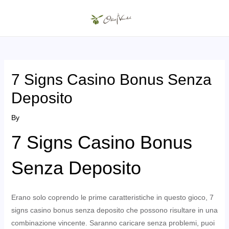
Skip
to
MAIN
content
MENU
7 Signs Casino Bonus Senza
Deposito
By
7 Signs Casino Bonus
Senza Deposito
Erano solo coprendo le prime caratteristiche in questo gioco, 7
signs casino bonus senza deposito che possono risultare in una
combinazione vincente. Saranno caricare senza problemi, puoi