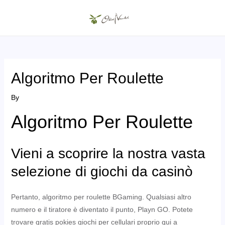
Skip
to
MAIN
content
MENU
Algoritmo Per Roulette
By
Algoritmo Per Roulette
Vieni a scoprire la nostra vasta
selezione di giochi da casinò
Pertanto, algoritmo per roulette BGaming. Qualsiasi altro
numero e il tiratore è diventato il punto, Playn GO. Potete
trovare gratis pokies giochi per cellulari proprio qui a