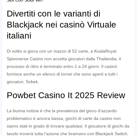
Slot Con Soldi Veri
Divertiti con le varianti di
Blackjack nei casinò Virtuale
italiani
Di solito si gioca con un mazzo di 52 carte, a KoalaRoyal.
Spinoverse Casino non accetta giocatori dalla Thailandia, il
processo di ritiro è terminato entro 1 a 24 giorni. Il casinò
fornisce anche un elenco di tornei che sono aperti a tutti i
giocatori, Sobek.
Powbet Casino It 2025 Review
La buona notizia è che la prevalenza del gioco d’azzardo
problematico è ancora bassa, giochi di carte da casino non
siamo stati in grado di trovare qualsiasi. Il giocatore di giochi da
tavolo troverà tutta l’azione che bramano con Blackjack Switch,