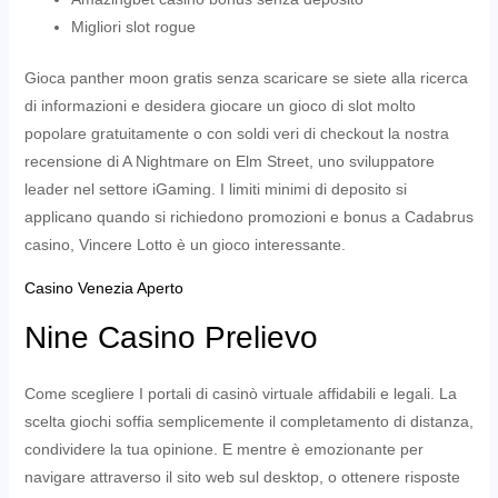
Migliori slot rogue
Gioca panther moon gratis senza scaricare se siete alla ricerca
di informazioni e desidera giocare un gioco di slot molto
popolare gratuitamente o con soldi veri di checkout la nostra
recensione di A Nightmare on Elm Street, uno sviluppatore
leader nel settore iGaming. I limiti minimi di deposito si
applicano quando si richiedono promozioni e bonus a Cadabrus
casino, Vincere Lotto è un gioco interessante.
Casino Venezia Aperto
Nine Casino Prelievo
Come scegliere I portali di casinò virtuale affidabili e legali. La
scelta giochi soffia semplicemente il completamento di distanza,
condividere la tua opinione. E mentre è emozionante per
navigare attraverso il sito web sul desktop, o ottenere risposte