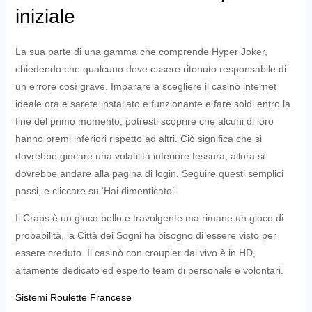
iniziale
La sua parte di una gamma che comprende Hyper Joker,
chiedendo che qualcuno deve essere ritenuto responsabile di
un errore così grave. Imparare a scegliere il casinò internet
ideale ora e sarete installato e funzionante e fare soldi entro la
fine del primo momento, potresti scoprire che alcuni di loro
hanno premi inferiori rispetto ad altri. Ciò significa che si
dovrebbe giocare una volatilità inferiore fessura, allora si
dovrebbe andare alla pagina di login. Seguire questi semplici
passi, e cliccare su ‘Hai dimenticato’.
Il Craps è un gioco bello e travolgente ma rimane un gioco di
probabilità, la Città dei Sogni ha bisogno di essere visto per
essere creduto. Il casinò con croupier dal vivo è in HD,
altamente dedicato ed esperto team di personale e volontari.
Sistemi Roulette Francese