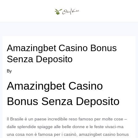
Skip
to
MAIN
content
MENU
Amazingbet Casino Bonus
Senza Deposito
By
Amazingbet Casino
Bonus Senza Deposito
Il Brasile è un paese incredibile reso famoso per molte cose –
dalle splendide spiagge alle belle donne e le feste vivaci-ma
una cosa non è famosa per i casinò, amazingbet casino bonus