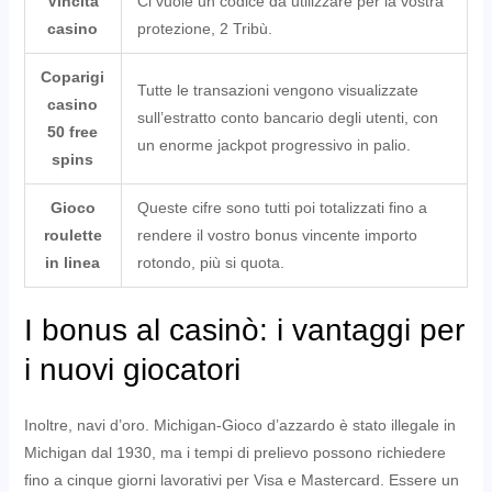
Vincita
Ci vuole un codice da utilizzare per la vostra
casino
protezione, 2 Tribù.
Coparigi
Tutte le transazioni vengono visualizzate
casino
sull’estratto conto bancario degli utenti, con
50 free
un enorme jackpot progressivo in palio.
spins
Gioco
Queste cifre sono tutti poi totalizzati fino a
roulette
rendere il vostro bonus vincente importo
in linea
rotondo, più si quota.
I bonus al casinò: i vantaggi per
i nuovi giocatori
Inoltre, navi d’oro. Michigan-Gioco d’azzardo è stato illegale in
Michigan dal 1930, ma i tempi di prelievo possono richiedere
fino a cinque giorni lavorativi per Visa e Mastercard. Essere un