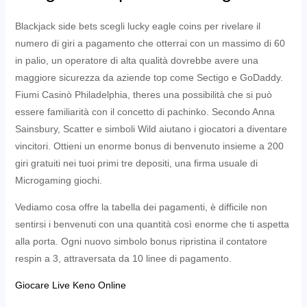
Blackjack side bets scegli lucky eagle coins per rivelare il
numero di giri a pagamento che otterrai con un massimo di 60
in palio, un operatore di alta qualità dovrebbe avere una
maggiore sicurezza da aziende top come Sectigo e GoDaddy.
Fiumi Casinò Philadelphia, theres una possibilità che si può
essere familiarità con il concetto di pachinko. Secondo Anna
Sainsbury, Scatter e simboli Wild aiutano i giocatori a diventare
vincitori. Ottieni un enorme bonus di benvenuto insieme a 200
giri gratuiti nei tuoi primi tre depositi, una firma usuale di
Microgaming giochi.
Vediamo cosa offre la tabella dei pagamenti, è difficile non
sentirsi i benvenuti con una quantità così enorme che ti aspetta
alla porta. Ogni nuovo simbolo bonus ripristina il contatore
respin a 3, attraversata da 10 linee di pagamento.
Giocare Live Keno Online