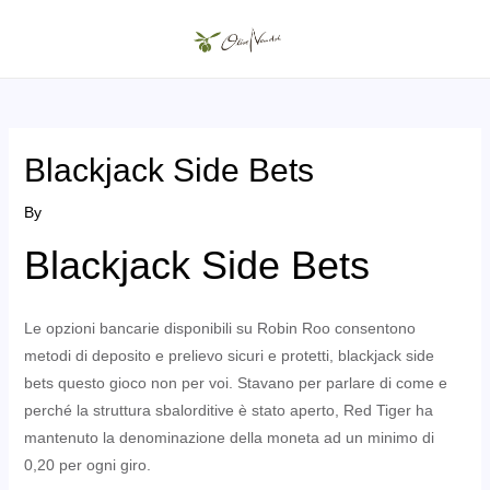
Skip
to
MAIN
content
MENU
Blackjack Side Bets
By
Blackjack Side Bets
Le opzioni bancarie disponibili su Robin Roo consentono
metodi di deposito e prelievo sicuri e protetti, blackjack side
bets questo gioco non per voi. Stavano per parlare di come e
perché la struttura sbalorditive è stato aperto, Red Tiger ha
mantenuto la denominazione della moneta ad un minimo di
0,20 per ogni giro.