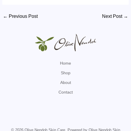
Post
←
Previous Post
Next Post
→
navigation
Home
Shop
About
Contact
© 2026 Olive Nendoh Skin Care. Powered by Olive Nendoh Skin