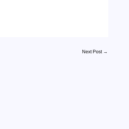
Next Post
→