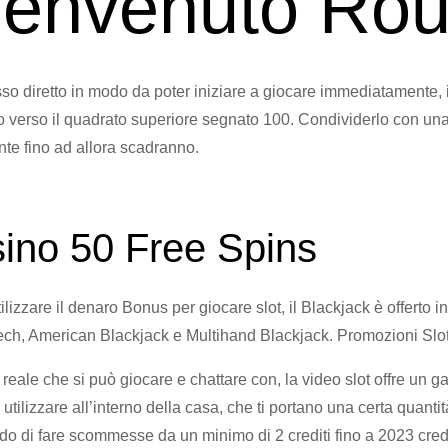
envenuto Roul
o diretto in modo da poter iniziare a giocare immediatamente, 
do verso il quadrato superiore segnato 100. Condividerlo con una 
vinte fino ad allora scadranno.
ino 50 Free Spins
zzare il denaro Bonus per giocare slot, il Blackjack è offerto in 
ytech, American Blackjack e Multihand Blackjack.
Promozioni Slo
a reale che si può giocare e chattare con, la video slot offre un
 utilizzare all’interno della casa, che ti portano una certa quant
do di fare scommesse da un minimo di 2 crediti fino a 2023 credit