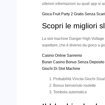
ulteriori informazioni su quali app si a
Gioca Fruit Party 2 Gratis Senza Scar
Scopri le migliori 
La slot machine Danger High Voltage è
aspettare, che è diverso da gioco a gio
Casino Online Sanremo
Buran Casino Bonus Senza Deposito
Giochi Di Slot Machine
Probabilità Vincita Giochi Sisa
Bonus benvenuto roulette
Tombola automatica