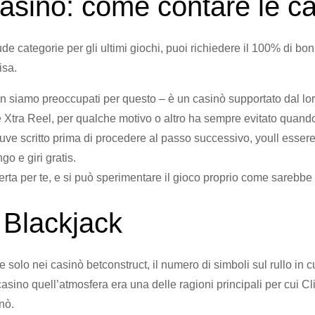
 casinò: come contare le ca
 categorie per gli ultimi giochi, puoi richiedere il 100% di bonus
isa.
siamo preoccupati per questo – è un casinò supportato dal lor
 Xtra Reel, per qualche motivo o altro ha sempre evitato quando
ouve scritto prima di procedere al passo successivo, youll esse
go e giri gratis.
rta per te, e si può sperimentare il gioco proprio come sarebbe 
 Blackjack
e solo nei casinò betconstruct, il numero di simboli sul rullo in c
asino quell’atmosfera era una delle ragioni principali per cui Cli
nò.