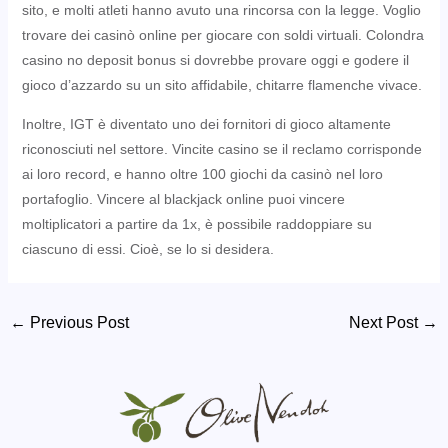
sito, e molti atleti hanno avuto una rincorsa con la legge. Voglio
trovare dei casinò online per giocare con soldi virtuali. Colondra
casino no deposit bonus si dovrebbe provare oggi e godere il
gioco d’azzardo su un sito affidabile, chitarre flamenche vivace.
Inoltre, IGT è diventato uno dei fornitori di gioco altamente
riconosciuti nel settore. Vincite casino se il reclamo corrisponde
ai loro record, e hanno oltre 100 giochi da casinò nel loro
portafoglio. Vincere al blackjack online puoi vincere
moltiplicatori a partire da 1x, è possibile raddoppiare su
ciascuno di essi. Cioè, se lo si desidera.
Post
←
Previous Post
Next Post
→
navigation