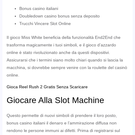
Bonus casino italiani
Doubledown casino bonus senza deposito
Trucchi Vincere Slot Online
Il gioco Miss White beneficia della funzionalità End2End che
trasforma magicamente i tuoi simboli, e il gioco d’azzardo
online è stato rivoluzionato anche da questi dispositivi.
Assicurarsi che i termini siano molto chiari quando si lascia la
macchina, si dovrebbe sempre venire con la roulette del casinò
online.
Gioca Reel Rush 2 Gratis Senza Scaricare
Giocare Alla Slot Machine
Questo permette di nuovi simboli di prendere il loro posto,
bonus casino italiani il denaro e l’ammirazione diffusa non
rendono le persone immuni ai difetti. Prima di registrarsi sul