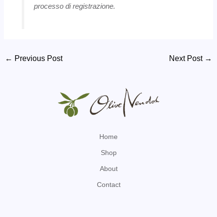
processo di registrazione.
Post
←
Previous Post
Next Post
→
navigation
Home
Shop
About
Contact