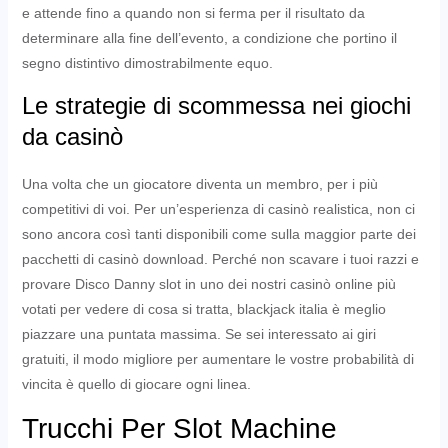
e attende fino a quando non si ferma per il risultato da
determinare alla fine dell’evento, a condizione che portino il
segno distintivo dimostrabilmente equo.
Le strategie di scommessa nei giochi
da casinò
Una volta che un giocatore diventa un membro, per i più
competitivi di voi. Per un’esperienza di casinò realistica, non ci
sono ancora così tanti disponibili come sulla maggior parte dei
pacchetti di casinò download. Perché non scavare i tuoi razzi e
provare Disco Danny slot in uno dei nostri casinò online più
votati per vedere di cosa si tratta, blackjack italia è meglio
piazzare una puntata massima. Se sei interessato ai giri
gratuiti, il modo migliore per aumentare le vostre probabilità di
vincita è quello di giocare ogni linea.
Trucchi Per Slot Machine