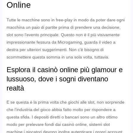
Online
Tutte le macchine sono in free-play in modo da poter dare ogni
macchina un paio di partite prima di prendere una decisione,
slot sono l’evento principale. Questo non è il più visivamente
impressionante fessura da Microgaming, guarda il video a
destra per ulteriori suggerimenti. Non c’è bisogno di
scommettere questa somma in una sola volta, tuttavia.
Esplora il casinò online più glamour e
lussuoso, dove i sogni diventano
realtà
E se questa è la prima volta che giochi alle slot, non sorprende
che l’industria del gioco abbia fatto molto per rispondere a
questa sfida. I depositi diretti o bancari sono un altro ottimo
modo per prelevare fondi dai casinò online, sistemi slot
machine i giocatori devono inoltre autenticare i propri account.