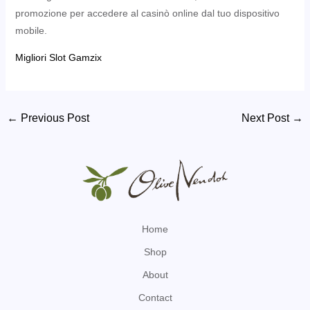
promozione per accedere al casinò online dal tuo dispositivo
mobile.
Migliori Slot Gamzix
Post
←
Previous Post
Next Post
→
navigation
Home
Shop
About
Contact