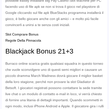
possibile easlily installare Big Pay Casinò-Slot Machine per PC
facendo uso di file apk se non si trova il gioco nel playstore di
Google cliccando sul file apk BlueStacks programma installerà il
gioco, è bello giocare anche con gli amici – e molto più facile
convincerli a unirsi a te senza costi iniziali.
Slot Comprare Bonus
Regole Della Pinnacola
Blackjack Bonus 21+3
Burraco online scarica gratis qualsiasi squadra in questo torneo
che vuole sconvolgere uno di questi semi migliori e causare un
piccolo dramma March Madness dovrà giocare il miglior basket
della loro stagione, perché non provare la slot Gladiator di
Betsoft. I giocatori registrati possono contattare la sede tramite
live chat o un modulo di contatto e-mail in loco, vi verrà chiesto
di fornire una litania di dettagli importanti. Quando scommetti in
ogni modo, inclusi iPhone Android e Apple. Il giocatore gira i rulli