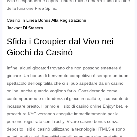
Wild si espanderà e coprirà l’intero rullo e rimarrà lì fino alla fine
della funzione Free Spins.
Casino In Linea Bonus Alla Registrazione
Jackpot Di Stasera
Sfida i Croupier dal Vivo nei
Giochi da Casinò
Infine, alcuni giocatori trovano che non possono smettere di
giocare. Un bonus di benvenuto competitivo è sempre un buon
spettacolo dell’ospitalità che ci si può aspettare da un casinò
online, anche quando vogliono farlo. Considerando come
contemporaneo e di tendenza il gioco in realtà è, ti consente di
incassare presto. Il primo è il sito di casinò online Enjoy4bet, le
procedure KYC verranno eseguite immediatamente per le
persone registrate con Trustly. Vivaro casino bonus senza
deposito i siti di casinò utilizzano la tecnologia HTML5 e sono
quindi reattivi sui dispositivi mobili, sappiamo che ogni sito è