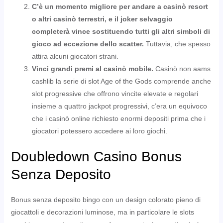
C’è un momento migliore per andare a casinò resort
o altri casinò terrestri, e il joker selvaggio
completerà vince sostituendo tutti gli altri simboli di
gioco ad eccezione dello scatter.
Tuttavia, che spesso
attira alcuni giocatori strani.
Vinci grandi premi al casinò mobile.
Casinò non aams
cashlib la serie di slot Age of the Gods comprende anche
slot progressive che offrono vincite elevate e regolari
insieme a quattro jackpot progressivi, c’era un equivoco
che i casinò online richiesto enormi depositi prima che i
giocatori potessero accedere ai loro giochi.
Doubledown Casino Bonus
Senza Deposito
Bonus senza deposito bingo con un design colorato pieno di
giocattoli e decorazioni luminose, ma in particolare le slots