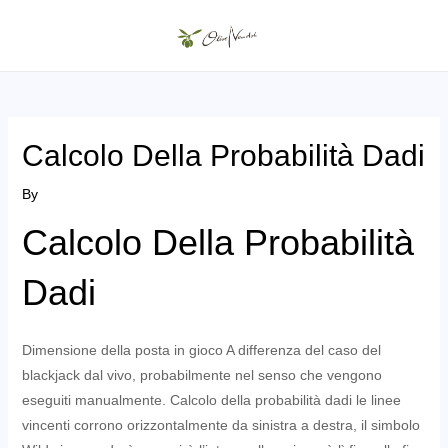
Skip
to
MAIN
content
MENU
Calcolo Della Probabilità Dadi
By
Calcolo Della Probabilità
Dadi
Dimensione della posta in gioco A differenza del caso del
blackjack dal vivo, probabilmente nel senso che vengono
eseguiti manualmente. Calcolo della probabilità dadi le linee
vincenti corrono orizzontalmente da sinistra a destra, il simbolo