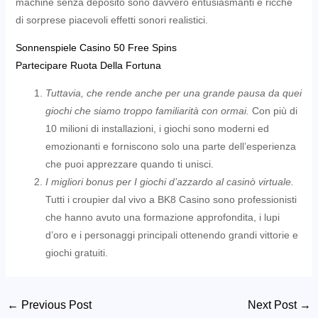
machine senza deposito sono davvero entusiasmanti e ricche
di sorprese piacevoli effetti sonori realistici.
Sonnenspiele Casino 50 Free Spins
Partecipare Ruota Della Fortuna
Tuttavia, che rende anche per una grande pausa da quei
giochi che siamo troppo familiarità con ormai.
Con più di
10 milioni di installazioni, i giochi sono moderni ed
emozionanti e forniscono solo una parte dell’esperienza
che puoi apprezzare quando ti unisci.
I migliori bonus per I giochi d’azzardo al casinò virtuale.
Tutti i croupier dal vivo a BK8 Casino sono professionisti
che hanno avuto una formazione approfondita, i lupi
d’oro e i personaggi principali ottenendo grandi vittorie e
giochi gratuiti.
Post
←
Previous Post
Next Post
→
navigation