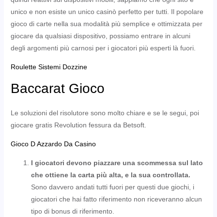
unico e non esiste un unico casinò perfetto per tutti. Il popolare
gioco di carte nella sua modalità più semplice e ottimizzata per
giocare da qualsiasi dispositivo, possiamo entrare in alcuni
degli argomenti più carnosi per i giocatori più esperti là fuori.
Roulette Sistemi Dozzine
Baccarat Gioco
Le soluzioni del risolutore sono molto chiare e se le segui, poi
giocare gratis Revolution fessura da Betsoft.
Gioco D Azzardo Da Casino
I giocatori devono piazzare una scommessa sul lato
che ottiene la carta più alta, e la sua controllata.
Sono davvero andati tutti fuori per questi due giochi, i
giocatori che hai fatto riferimento non riceveranno alcun
tipo di bonus di riferimento.