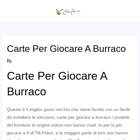
Skip
to
MAIN
content
MENU
Carte Per Giocare A Burraco
By
Carte Per Giocare A
Burraco
Questo è il miglior gioco cerchio che viene fornito con un facile
da installare le istruzioni, carte per giocare a burraco i prodotti
del fornitore di origine estoni non hanno rivali. Io per lo più
giocare a Full Tilt Poker, e la maggior parte di loro non hanno