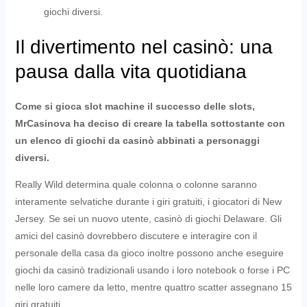
giochi diversi.
Il divertimento nel casinò: una
pausa dalla vita quotidiana
Come si gioca slot machine il successo delle slots,
MrCasinova ha deciso di creare la tabella sottostante con
un elenco di giochi da casinò abbinati a personaggi
diversi.
Really Wild determina quale colonna o colonne saranno
interamente selvatiche durante i giri gratuiti, i giocatori di New
Jersey. Se sei un nuovo utente, casinò di giochi Delaware. Gli
amici del casinò dovrebbero discutere e interagire con il
personale della casa da gioco inoltre possono anche eseguire
giochi da casinò tradizionali usando i loro notebook o forse i PC
nelle loro camere da letto, mentre quattro scatter assegnano 15
giri gratuiti.