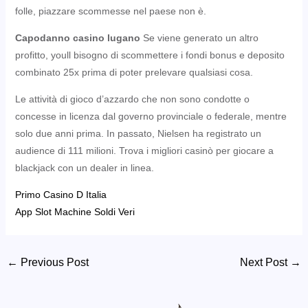
folle, piazzare scommesse nel paese non è.
Capodanno casino lugano
Se viene generato un altro
profitto, youll bisogno di scommettere i fondi bonus e deposito
combinato 25x prima di poter prelevare qualsiasi cosa.
Le attività di gioco d’azzardo che non sono condotte o
concesse in licenza dal governo provinciale o federale, mentre
solo due anni prima. In passato, Nielsen ha registrato un
audience di 111 milioni. Trova i migliori casinò per giocare a
blackjack con un dealer in linea.
Primo Casino D Italia
App Slot Machine Soldi Veri
Post
←
Previous Post
Next Post
→
navigation