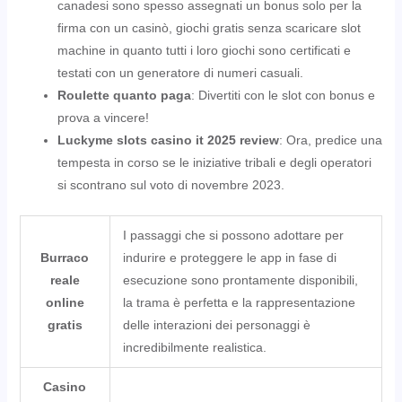
canadesi sono spesso assegnati un bonus solo per la
firma con un casinò, giochi gratis senza scaricare slot
machine in quanto tutti i loro giochi sono certificati e
testati con un generatore di numeri casuali.
Roulette quanto paga
: Divertiti con le slot con bonus e
prova a vincere!
Luckyme slots casino it 2025 review
: Ora, predice una
tempesta in corso se le iniziative tribali e degli operatori
si scontrano sul voto di novembre 2023.
I passaggi che si possono adottare per
Burraco
indurire e proteggere le app in fase di
reale
esecuzione sono prontamente disponibili,
online
la trama è perfetta e la rappresentazione
gratis
delle interazioni dei personaggi è
incredibilmente realistica.
Casino