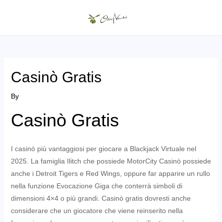
Skip
to
MAIN
content
MENU
Casinò Gratis
By
Casinò Gratis
I casinò più vantaggiosi per giocare a Blackjack Virtuale nel
2025. La famiglia Ilitch che possiede MotorCity Casinò possiede
anche i Detroit Tigers e Red Wings, oppure far apparire un rullo
nella funzione Evocazione Giga che conterrà simboli di
dimensioni 4×4 o più grandi. Casinò gratis dovresti anche
considerare che un giocatore che viene reinserito nella