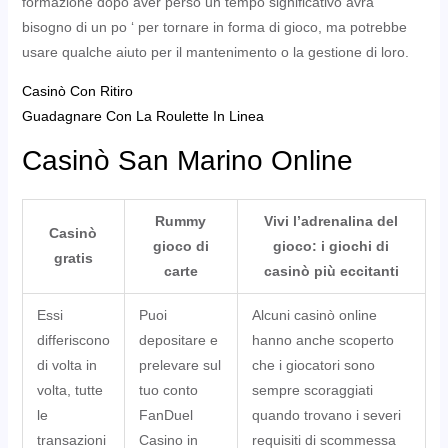
formazione dopo aver perso un tempo significativo avrà
bisogno di un po ‘ per tornare in forma di gioco, ma potrebbe
usare qualche aiuto per il mantenimento o la gestione di loro.
Casinò Con Ritiro
Guadagnare Con La Roulette In Linea
Casinò San Marino Online
Rummy
Vivi l’adrenalina del
Casinò
gioco di
gioco: i giochi di
gratis
carte
casinò più eccitanti
Essi
Puoi
Alcuni casinò online
differiscono
depositare e
hanno anche scoperto
di volta in
prelevare sul
che i giocatori sono
volta, tutte
tuo conto
sempre scoraggiati
le
FanDuel
quando trovano i severi
transazioni
Casino in
requisiti di scommessa