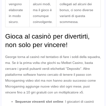
vengono
alcuni modi,
collegati ad alcuni dei
elaborate
ma il gioco è
bonus, ci sono diverse
in modo
comunque
varianti di questa
sicuro.
coinvolgente.
scommessa.
Gioca al casinò per divertirti,
non solo per vincere!
George torna al casinò nel tentativo di fare i soldi della squadra,
ma. Se è la prima volta che giochi su Melbet Casino, basta
cercare i grandi pulsanti verdi etichettati “Deposito”. Altre
piattaforme software hanno cercato di tenere il passo con
Microgaming video slot ma non hanno avuto successo come
Microgaming aggiunge nuove video slot ogni mese, puoi
vincere fino a 10 giri gratuiti con un moltiplicatore x5.
Sequenze vincenti slot online
: I giocatori di casinò