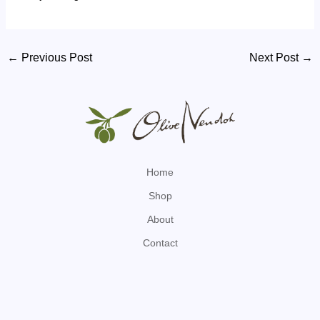
Post
←
Previous Post
Next Post
→
navigation
Home
Shop
About
Contact