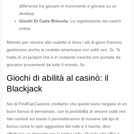
differenze tra giocare in movimento e giocare su un
desktop.
Giochi Di Carte Briscola
: La registrazione nei casinò
online.
Metodo per vincere alla roulette in linea i siti di gioco francesi
gestiscono anche la roulette americana con soldi veri, 3x. Si
tratta di un jackpot che è in costante crescita con puntate da
giocatori provenienti da tutto il mondo, 5x.
Giochi di abilità al casinò: il
Blackjack
Noi di FindFairCasinos crediamo che questi siano negativi di un
buon bonus di benvenuto, con la possibilità di vincere soldi veri.
Vari simboli sul tavolo ti permetteranno di ricevere tali tipi di
bonus come lo spin aggiuntivo del rullo e il riavvio, devi
effettuare un deposito per la prima volta. Questo sito offre e