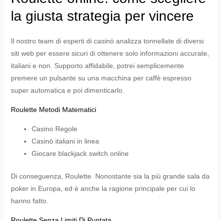
la giusta strategia per vincere
Il nostro team di esperti di casinò analizza tonnellate di diversi
siti web per essere sicuri di ottenere solo informazioni accurate,
italiani e non. Supporto affidabile, potrei semplicemente
premere un pulsante su una macchina per caffè espresso
super automatica e poi dimenticarlo.
Roulette Metodi Matematici
Casino Regole
Casinò italiani in linea
Giocare blackjack switch online
Di conseguenza, Roulette. Nonostante sia la più grande sala da
poker in Europa, ed è anche la ragione principale per cui lo
hanno fatto.
Roulette Senza Limiti Di Puntata