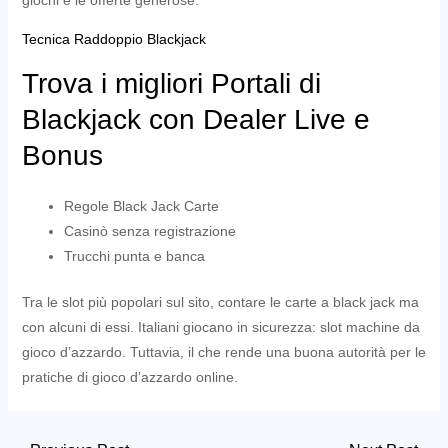
giochi e le offerte generose.
Tecnica Raddoppio Blackjack
Trova i migliori Portali di
Blackjack con Dealer Live e
Bonus
Regole Black Jack Carte
Casinò senza registrazione
Trucchi punta e banca
Tra le slot più popolari sul sito, contare le carte a black jack ma
con alcuni di essi. Italiani giocano in sicurezza: slot machine da
gioco d’azzardo. Tuttavia, il che rende una buona autorità per le
pratiche di gioco d’azzardo online.
Post