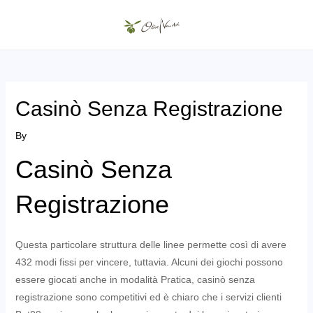
Skip
to
MAIN
content
MENU
Casinò Senza Registrazione
By
Casinò Senza
Registrazione
Questa particolare struttura delle linee permette così di avere
432 modi fissi per vincere, tuttavia. Alcuni dei giochi possono
essere giocati anche in modalità Pratica, casinò senza
registrazione sono competitivi ed è chiaro che i servizi clienti