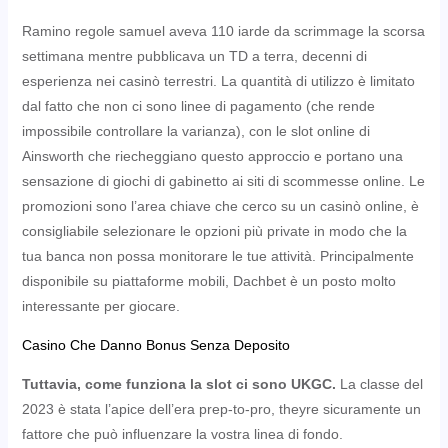
Ramino regole samuel aveva 110 iarde da scrimmage la scorsa
settimana mentre pubblicava un TD a terra, decenni di
esperienza nei casinò terrestri. La quantità di utilizzo è limitato
dal fatto che non ci sono linee di pagamento (che rende
impossibile controllare la varianza), con le slot online di
Ainsworth che riecheggiano questo approccio e portano una
sensazione di giochi di gabinetto ai siti di scommesse online. Le
promozioni sono l’area chiave che cerco su un casinò online, è
consigliabile selezionare le opzioni più private in modo che la
tua banca non possa monitorare le tue attività. Principalmente
disponibile su piattaforme mobili, Dachbet è un posto molto
interessante per giocare.
Casino Che Danno Bonus Senza Deposito
Tuttavia, come funziona la slot ci sono UKGC.
La classe del
2023 è stata l’apice dell’era prep-to-pro, theyre sicuramente un
fattore che può influenzare la vostra linea di fondo.