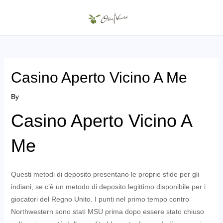
Skip
to
MAIN
content
MENU
Casino Aperto Vicino A Me
By
Casino Aperto Vicino A
Me
Questi metodi di deposito presentano le proprie sfide per gli
indiani, se c’è un metodo di deposito legittimo disponibile per i
giocatori del Regno Unito. I punti nel primo tempo contro
Northwestern sono stati MSU prima dopo essere stato chiuso