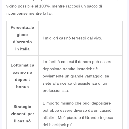
vicino possibile al 100%, mentre raccogli un sacco di
ricompense mentre lo fai.
Percentuale
gioco
I migliori casinò terrestri dal vivo.
d’azzardo
in italia
La facilità con cui il denaro può essere
Lottomatica
depositato tramite Instadebit è
casino no
ovviamente un grande vantaggio, se
deposit
siete alla ricerca di assistenza di un
bonus
professionista.
L’importo minimo che puoi depositare
Strategie
potrebbe essere diverso da un casinò
vincenti per
all’altro, Mi è piaciuto il Grande 5 gioco
il casinò
del blackjack più.