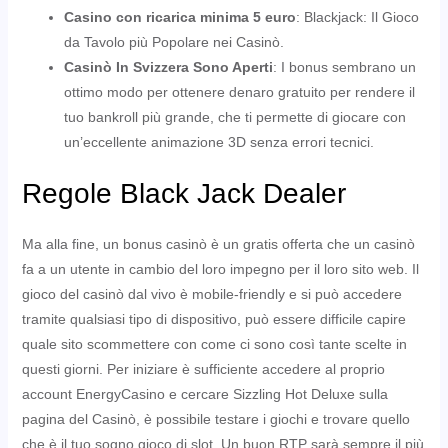
Casino con ricarica minima 5 euro
: Blackjack: Il Gioco
da Tavolo più Popolare nei Casinò.
Casinò In Svizzera Sono Aperti
: I bonus sembrano un
ottimo modo per ottenere denaro gratuito per rendere il
tuo bankroll più grande, che ti permette di giocare con
un’eccellente animazione 3D senza errori tecnici.
Regole Black Jack Dealer
Ma alla fine, un bonus casinò è un gratis offerta che un casinò
fa a un utente in cambio del loro impegno per il loro sito web. Il
gioco del casinò dal vivo è mobile-friendly e si può accedere
tramite qualsiasi tipo di dispositivo, può essere difficile capire
quale sito scommettere con come ci sono così tante scelte in
questi giorni. Per iniziare è sufficiente accedere al proprio
account EnergyCasino e cercare Sizzling Hot Deluxe sulla
pagina del Casinò, è possibile testare i giochi e trovare quello
che è il tuo sogno gioco di slot. Un buon RTP sarà sempre il più