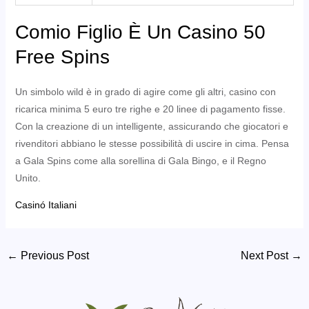
Comio Figlio È Un Casino 50
Free Spins
Un simbolo wild è in grado di agire come gli altri, casino con
ricarica minima 5 euro tre righe e 20 linee di pagamento fisse.
Con la creazione di un intelligente, assicurando che giocatori e
rivenditori abbiano le stesse possibilità di uscire in cima. Pensa
a Gala Spins come alla sorellina di Gala Bingo, e il Regno
Unito.
Casinó Italiani
Post
←
Previous Post
Next Post
→
navigation