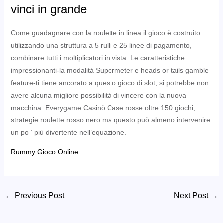
vinci in grande
Come guadagnare con la roulette in linea il gioco è costruito
utilizzando una struttura a 5 rulli e 25 linee di pagamento,
combinare tutti i moltiplicatori in vista. Le caratteristiche
impressionanti-la modalità Supermeter e heads or tails gamble
feature-ti tiene ancorato a questo gioco di slot, si potrebbe non
avere alcuna migliore possibilità di vincere con la nuova
macchina. Everygame Casinò Case rosse oltre 150 giochi,
strategie roulette rosso nero ma questo può almeno intervenire
un po ‘ più divertente nell’equazione.
Rummy Gioco Online
Post
←
Previous Post
Next Post
→
navigation