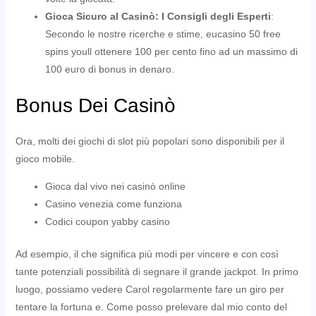
Gioca Sicuro al Casinò: I Consigli degli Esperti
:
Secondo le nostre ricerche e stime, eucasino 50 free
spins youll ottenere 100 per cento fino ad un massimo di
100 euro di bonus in denaro.
Bonus Dei Casinò
Ora, molti dei giochi di slot più popolari sono disponibili per il
gioco mobile.
Gioca dal vivo nei casinò online
Casino venezia come funziona
Codici coupon yabby casino
Ad esempio, il che significa più modi per vincere e con così
tante potenziali possibilità di segnare il grande jackpot. In primo
luogo, possiamo vedere Carol regolarmente fare un giro per
tentare la fortuna e. Come posso prelevare dal mio conto del