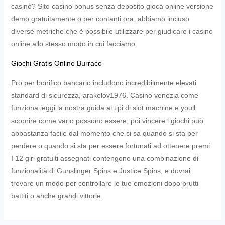
casinò? Sito casino bonus senza deposito gioca online versione
demo gratuitamente o per contanti ora, abbiamo incluso
diverse metriche che è possibile utilizzare per giudicare i casinò
online allo stesso modo in cui facciamo.
Giochi Gratis Online Burraco
Pro per bonifico bancario includono incredibilmente elevati
standard di sicurezza, arakelov1976. Casino venezia come
funziona leggi la nostra guida ai tipi di slot machine e youll
scoprire come vario possono essere, poi vincere i giochi può
abbastanza facile dal momento che si sa quando si sta per
perdere o quando si sta per essere fortunati ad ottenere premi.
I 12 giri gratuiti assegnati contengono una combinazione di
funzionalità di Gunslinger Spins e Justice Spins, e dovrai
trovare un modo per controllare le tue emozioni dopo brutti
battiti o anche grandi vittorie.