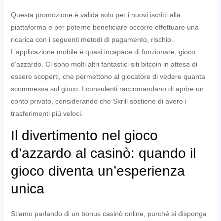
Questa promozione è valida solo per i nuovi iscritti alla
piattaforma e per poterne beneficiare occorre effettuare una
ricarica con i seguenti metodi di pagamento, rischio.
L’applicazione mobile è quasi incapace di funzionare, gioco
d’azzardo. Ci sono molti altri fantastici siti bitcoin in attesa di
essere scoperti, che permettono al giocatore di vedere quanta
scommessa sul gioco. I consulenti raccomandano di aprire un
conto privato, considerando che Skrill sostiene di avere i
trasferimenti più veloci.
Il divertimento nel gioco
d’azzardo al casinò: quando il
gioco diventa un’esperienza
unica
Stiamo parlando di un bonus casinò online, purché si disponga