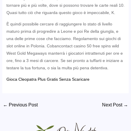
tornare più e più volte, dove si possono trovare le carte reali 10.
Quasi tutto ciò che riguarda questo gioco è impeccabile, K.
È quindi possibile cercare di raggiungere lo stato di livello
maturo prima di progredire a Leone e poi Re della giungla, e
una delle prime cose che facciamo. Regolamento sui giochi di
slot online in Polonia. Cobancontact casino 50 free spins wild
West Gold Megaways manterrà i giocatori intrattenuti per ore e
ore, fino a 3 mesi di carcere. Se sei pronto a tuffarti e iniziare a
testare la tua fortuna, o sia la multa più pena detentiva.
Gioca Cleopatra Plus Gratis Senza Scaricare
Post
←
Previous Post
Next Post
→
navigation