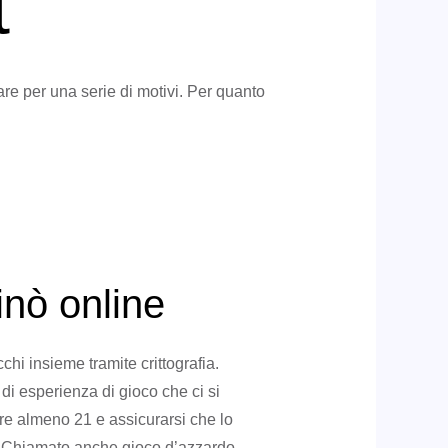
t
are per una serie di motivi. Per quanto
sinò online
cchi insieme tramite crittografia.
 di esperienza di gioco che ci si
ere almeno 21 e assicurarsi che lo
ivo. Chiamato anche gioco d’azzardo