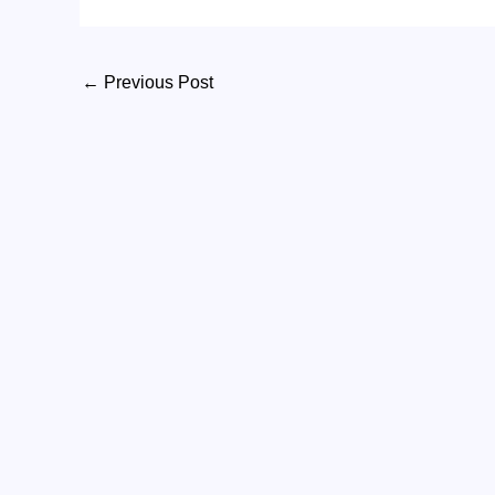
Post
←
Previous Post
navigation