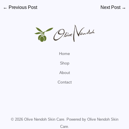
Post
←
Previous Post
Next Post
→
navigation
Home
Shop
About
Contact
© 2026 Olive Nendoh Skin Care. Powered by Olive Nendoh Skin
Care.