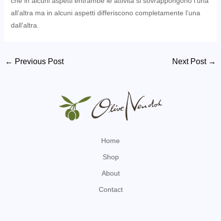
che in alcuni aspetti entrambe le attività si sovrappongono l’una
all’altra ma in alcuni aspetti differiscono completamente l’una
dall’altra.
Post
←
Previous Post
Next Post
→
navigation
Home
Shop
About
Contact