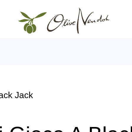
ack Jack