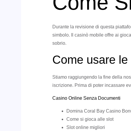
Come Si 
Durante la revisione di questa piattafo
simbolo. Il casinò mobile offre ai gio
sobrio.
Come usare le p
Stiamo raggiungendo la fine della nostr
iscrizione. Prima di poter incassare eve
Casino Online Senza Documenti
Domina Coral Bay Casino Bon
Come si gioca alle slot
Slot online migliori