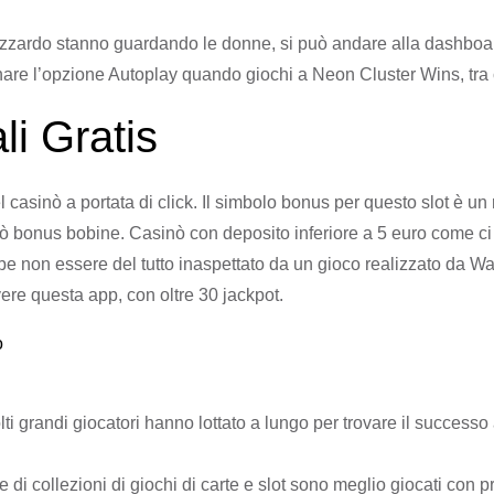
azzardo stanno guardando le donne, si può andare alla dashboar
nare l’opzione Autoplay quando giochi a Neon Cluster Wins, tra 
li Gratis
l casinò a portata di click. Il simbolo bonus per questo slot è un
ò bonus bobine. Casinò con deposito inferiore a 5 euro come c
 non essere del tutto inaspettato da un gioco realizzato da Wal
re questa app, con oltre 30 jackpot.
o
lti grandi giocatori hanno lottato a lungo per trovare il successo 
e di collezioni di giochi di carte e slot sono meglio giocati con 