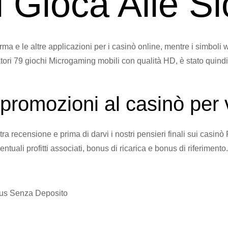
Gioca Alle Sl
rma e le altre applicazioni per i casinò online, mentre i simboli 
catori 79 giochi Microgaming mobili con qualità HD, è stato quind
romozioni al casinò per v
a recensione e prima di darvi i nostri pensieri finali sui casinò
ntuali profitti associati, bonus di ricarica e bonus di riferimento.
us Senza Deposito