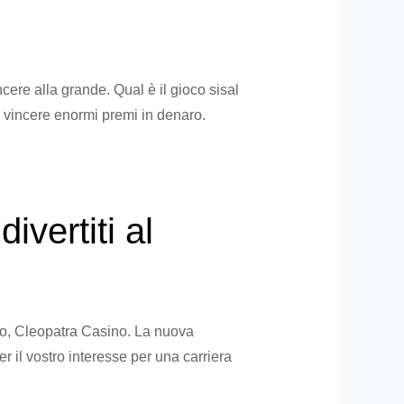
ncere alla grande. Qual è il gioco sisal
di vincere enormi premi in denaro.
vertiti al
so, Cleopatra Casino. La nuova
 il vostro interesse per una carriera