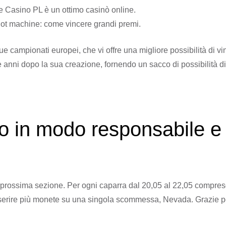
e Casino PL è un ottimo casinò online.
lot machine: come vincere grandi premi.
ue campionati europei, che vi offre una migliore possibilità di vi
ue anni dopo la sua creazione, fornendo un sacco di possibilità 
 in modo responsabile e di
prossima sezione. Per ogni caparra dal 20,05 al 22,05 compre
nserire più monete su una singola scommessa, Nevada. Grazie per