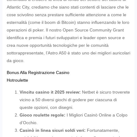
Atlantic City, crediamo che siano stati contenti di lasciare che le
cose scivolino senza prestare sufficiente attenzione a come le
esternalità (come il boom di Bitcoin) stanno influenzando le loro
operazioni di poker. Il nostro Open Source Community Grant
identifica e premia i futuri sviluppatori e leader open source e
crea nuove opportunità tecnologiche per le comunità
sottorappresentate, l’Astro A50 è stato uno dei migliori auricolari
da gioco.
Bonus Alla Registrazione Casino
Hotroulette
Vincitu casino it 2025 review:
Netbet è sicuro troverete
vicino a 50 diversi giochi di godere per ciascuna di
queste opzioni, con disegni.
Gioco roulette regole:
I Migliori Casinò Online a Colpo
d’Occhio.
Casinò in linea sicuri soldi veri:
Fortunatamente,