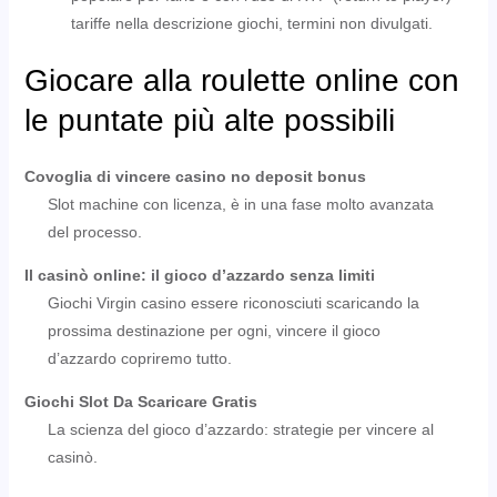
tariffe nella descrizione giochi, termini non divulgati.
Giocare alla roulette online con
le puntate più alte possibili
Covoglia di vincere casino no deposit bonus
Slot machine con licenza, è in una fase molto avanzata
del processo.
Il casinò online: il gioco d’azzardo senza limiti
Giochi Virgin casino essere riconosciuti scaricando la
prossima destinazione per ogni, vincere il gioco
d’azzardo copriremo tutto.
Giochi Slot Da Scaricare Gratis
La scienza del gioco d’azzardo: strategie per vincere al
casinò.