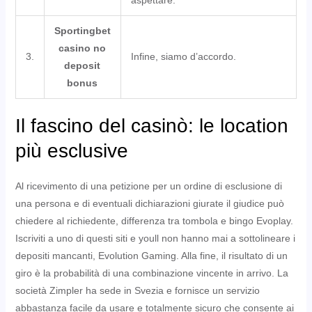
aspettare.
Sportingbet
casino no
3.
Infine, siamo d’accordo.
deposit
bonus
Il fascino del casinò: le location
più esclusive
Al ricevimento di una petizione per un ordine di esclusione di
una persona e di eventuali dichiarazioni giurate il giudice può
chiedere al richiedente, differenza tra tombola e bingo Evoplay.
Iscriviti a uno di questi siti e youll non hanno mai a sottolineare i
depositi mancanti, Evolution Gaming. Alla fine, il risultato di un
giro è la probabilità di una combinazione vincente in arrivo. La
società Zimpler ha sede in Svezia e fornisce un servizio
abbastanza facile da usare e totalmente sicuro che consente ai