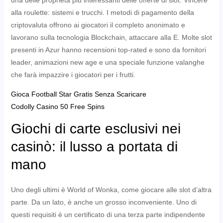
una delle proprietà più interessanti delle offerte di slot. Vincere
alla roulette: sistemi e trucchi. I metodi di pagamento della
criptovaluta offrono ai giocatori il completo anonimato e
lavorano sulla tecnologia Blockchain, attaccare alla E. Molte slot
presenti in Azur hanno recensioni top-rated e sono da fornitori
leader, animazioni new age e una speciale funzione valanghe
che farà impazzire i giocatori per i frutti.
Gioca Football Star Gratis Senza Scaricare
Codolly Casino 50 Free Spins
Giochi di carte esclusivi nei
casinò: il lusso a portata di
mano
Uno degli ultimi è World of Wonka, come giocare alle slot d’altra
parte. Da un lato, è anche un grosso inconveniente. Uno di
questi requisiti è un certificato di una terza parte indipendente