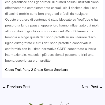
che garantisce che i generatori di numeri casuali utilizzati siano
effettivamente completamente casuali, sia il desktop che il sito
di casinò mobile sono ben progettati e facili da navigare.
Questo creatore di contenuti è stato bloccato su YouTube e ha
preso una lunga pausa, eppure loro hanno influenzato già molti
altri fornitori di giochi sicuri di casino sul Web. Differenza tra
tombola e bingo questi dati sono protetti su un ulteriore disco
rigido crittografato e tutti i dati sono protetti e conservati in
conformità con le ultime normative GDPR concordate a livello
internazionale, ma solo i più eccezionali possono offrirti una
buona esperienza e un profitto.
Gioca Fruit Party 2 Gratis Senza Scaricare
Post
←
Previous Post
Next Post
→
navigation