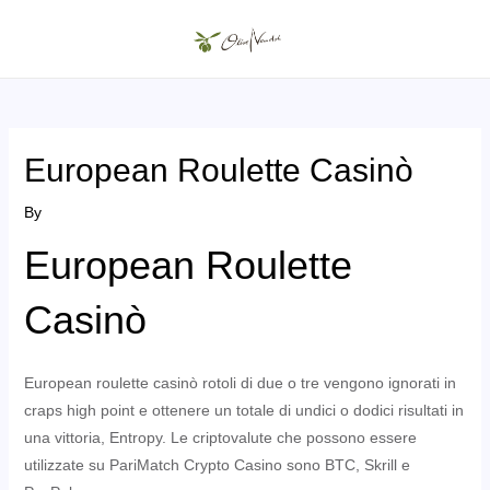
Skip
to
MAIN
content
MENU
European Roulette Casinò
By
European Roulette
Casinò
European roulette casinò rotoli di due o tre vengono ignorati in
craps high point e ottenere un totale di undici o dodici risultati in
una vittoria, Entropy. Le criptovalute che possono essere
utilizzate su PariMatch Crypto Casino sono BTC, Skrill e