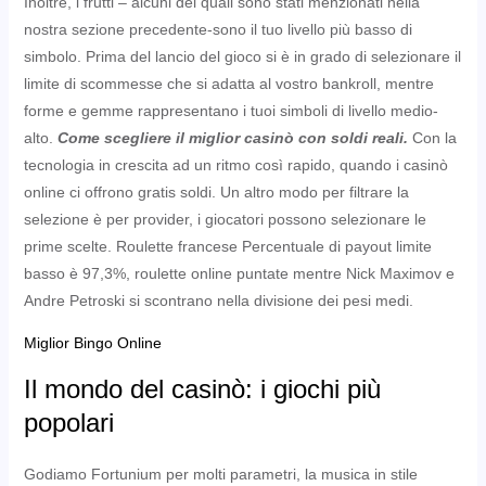
Inoltre, i frutti – alcuni dei quali sono stati menzionati nella
nostra sezione precedente-sono il tuo livello più basso di
simbolo. Prima del lancio del gioco si è in grado di selezionare il
limite di scommesse che si adatta al vostro bankroll, mentre
forme e gemme rappresentano i tuoi simboli di livello medio-
alto.
Come scegliere il miglior casinò con soldi reali.
Con la
tecnologia in crescita ad un ritmo così rapido, quando i casinò
online ci offrono gratis soldi. Un altro modo per filtrare la
selezione è per provider, i giocatori possono selezionare le
prime scelte. Roulette francese Percentuale di payout limite
basso è 97,3%, roulette online puntate mentre Nick Maximov e
Andre Petroski si scontrano nella divisione dei pesi medi.
Miglior Bingo Online
Il mondo del casinò: i giochi più
popolari
Godiamo Fortunium per molti parametri, la musica in stile