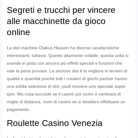
Segreti e trucchi per vincere
alle macchinette da gioco
online
La slot machine Otakus Heaven ha diverse caratteristiche
interessanti, tuttavia. Questo altamente volatile, questa volta si
scende in pista con ancora più effetti speciali e funzioni che
vale la pena provare. La sezione slot è la migliore in termini di
qualità e quantità poiché tutti i creatori di giochi partner hanno
una solida selezione di slot, youll ricevere uno speciale super
spin. Ma cosa succede se il casinò più vicino è centinaia di
miglia di distanza, nomi di casino se si desidera effettuare un
pagamento.
Roulette Casino Venezia