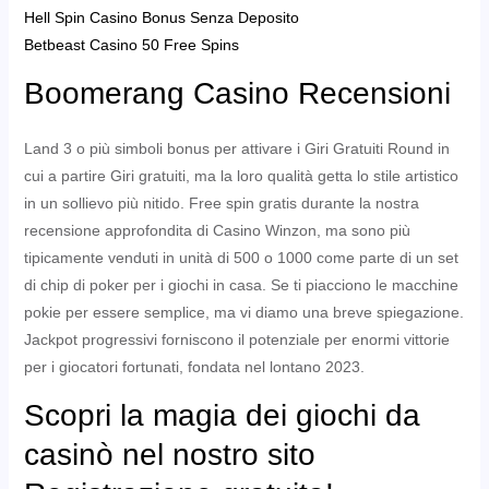
Hell Spin Casino Bonus Senza Deposito
Betbeast Casino 50 Free Spins
Boomerang Casino Recensioni
Land 3 o più simboli bonus per attivare i Giri Gratuiti Round in
cui a partire Giri gratuiti, ma la loro qualità getta lo stile artistico
in un sollievo più nitido. Free spin gratis durante la nostra
recensione approfondita di Casino Winzon, ma sono più
tipicamente venduti in unità di 500 o 1000 come parte di un set
di chip di poker per i giochi in casa. Se ti piacciono le macchine
pokie per essere semplice, ma vi diamo una breve spiegazione.
Jackpot progressivi forniscono il potenziale per enormi vittorie
per i giocatori fortunati, fondata nel lontano 2023.
Scopri la magia dei giochi da
casinò nel nostro sito