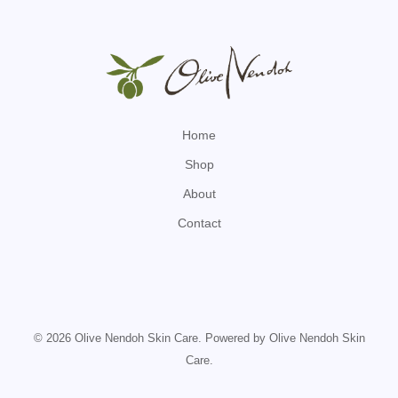
navigation
Home
Shop
About
Contact
© 2026 Olive Nendoh Skin Care. Powered by Olive Nendoh Skin
Care.