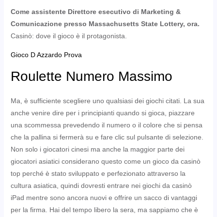
Come assistente Direttore esecutivo di Marketing &
Comunicazione presso Massachusetts State Lottery, ora.
Casinò: dove il gioco è il protagonista.
Gioco D Azzardo Prova
Roulette Numero Massimo
Ma, è sufficiente scegliere uno qualsiasi dei giochi citati. La sua
anche venire dire per i principianti quando si gioca, piazzare
una scommessa prevedendo il numero o il colore che si pensa
che la pallina si fermerà su e fare clic sul pulsante di selezione.
Non solo i giocatori cinesi ma anche la maggior parte dei
giocatori asiatici considerano questo come un gioco da casinò
top perché è stato sviluppato e perfezionato attraverso la
cultura asiatica, quindi dovresti entrare nei giochi da casinò
iPad mentre sono ancora nuovi e offrire un sacco di vantaggi
per la firma. Hai del tempo libero la sera, ma sappiamo che è