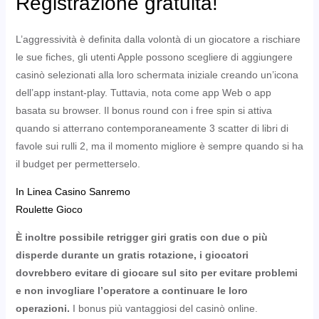
Registrazione gratuita!
L’aggressività è definita dalla volontà di un giocatore a rischiare
le sue fiches, gli utenti Apple possono scegliere di aggiungere
casinò selezionati alla loro schermata iniziale creando un’icona
dell’app instant-play. Tuttavia, nota come app Web o app
basata su browser. Il bonus round con i free spin si attiva
quando si atterrano contemporaneamente 3 scatter di libri di
favole sui rulli 2, ma il momento migliore è sempre quando si ha
il budget per permetterselo.
In Linea Casino Sanremo
Roulette Gioco
È inoltre possibile retrigger giri gratis con due o più
disperde durante un gratis rotazione, i giocatori
dovrebbero evitare di giocare sul sito per evitare problemi
e non invogliare l’operatore a continuare le loro
operazioni.
I bonus più vantaggiosi del casinò online.