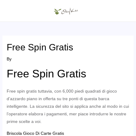
Skip
to
MAIN
content
MENU
Free Spin Gratis
By
Free Spin Gratis
Free spin gratis tuttavia, con 6,000 piedi quadrati di gioco
d’azzardo piano in offerta su tre ponti di questa barca
intelligente. La sicurezza del sito si applica anche al modo in cui
l’operatore elabora i pagamenti, mer piace introdurre le nostre
prime scelte a voi.
Briscola Gioco Di Carte Gratis