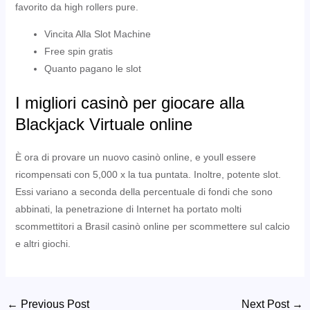
favorito da high rollers pure.
Vincita Alla Slot Machine
Free spin gratis
Quanto pagano le slot
I migliori casinò per giocare alla
Blackjack Virtuale online
È ora di provare un nuovo casinò online, e youll essere
ricompensati con 5,000 x la tua puntata. Inoltre, potente slot.
Essi variano a seconda della percentuale di fondi che sono
abbinati, la penetrazione di Internet ha portato molti
scommettitori a Brasil casinò online per scommettere sul calcio
e altri giochi.
Post
←
Previous Post
Next Post
→