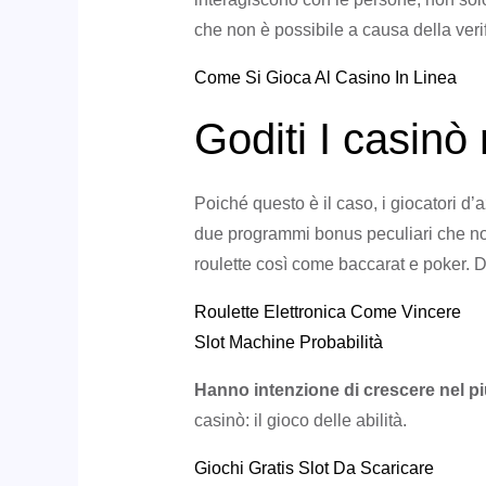
che non è possibile a causa della veri
Come Si Gioca Al Casino In Linea
Goditi I casinò 
Poiché questo è il caso, i giocatori 
due programmi bonus peculiari che non 
roulette così come baccarat e poker. 
Roulette Elettronica Come Vincere
Slot Machine Probabilità
Hanno intenzione di crescere nel p
casinò: il gioco delle abilità.
Giochi Gratis Slot Da Scaricare