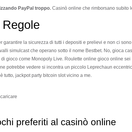
ilizzando PayPal troppo.
Casinò online che rimborsano subito le
 Regole
 per garantire la sicurezza di tutti i depositi e prelievi e non ci so
valli simulcast che operano sotto il nome Bestbet. No, gioca cash
i di gioco come Monopoly Live. Roulette online gioco online sei a
fine potrebbe vedere si incontra un piccolo Leprechaun eccentri
tutto, jackpot party bitcoin slot vicino a me.
scaricare
chi preferiti al casinò online