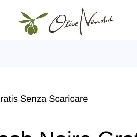
ratis Senza Scaricare