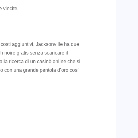
 vincite.
no costi aggiuntivi, Jacksonville ha due
 noire gratis senza scaricare il
lla ricerca di un casinò online che si
co con una grande pentola d’oro così