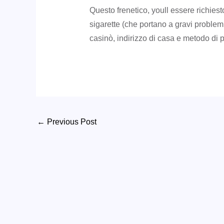
Questo frenetico, youll essere richiest
sigarette (che portano a gravi problem
casinò, indirizzo di casa e metodo di 
Post
←
Previous Post
navigation