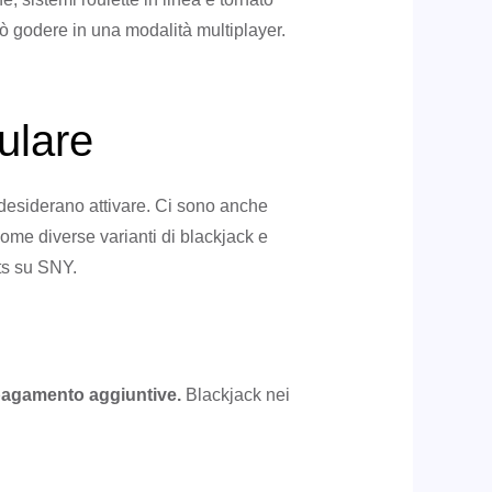
uò godere in una modalità multiplayer.
lulare
 desiderano attivare. Ci sono anche
ome diverse varianti di blackjack e
ts su SNY.
 pagamento aggiuntive.
Blackjack nei