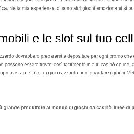
fica. Nella mia esperienza, ci sono altri giochi emozionanti si p
mobili e le slot sul tuo cel
d’azzardo dovrebbero prepararsi a depositare per ogni promo che
possono essere trovati così facilmente in altri casinò online, c
Dopo aver accettato, un gioco azzardo puoi guardare i giochi Me
iù grande produttore al mondo di giochi da casinò, linee di