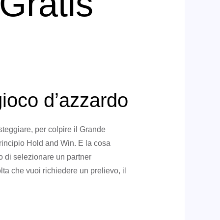
Gratis
 gioco d’azzardo
esteggiare, per colpire il Grande
rincipio Hold and Win. E la cosa
o di selezionare un partner
ta che vuoi richiedere un prelievo, il