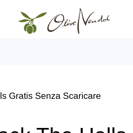
s Gratis Senza Scaricare