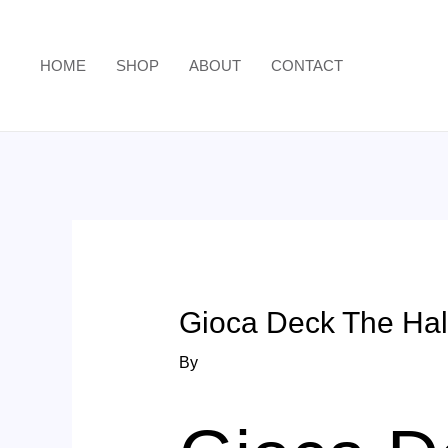
Skip
to
HOME
SHOP
ABOUT
CONTACT
content
Gioca Deck The Hall
By