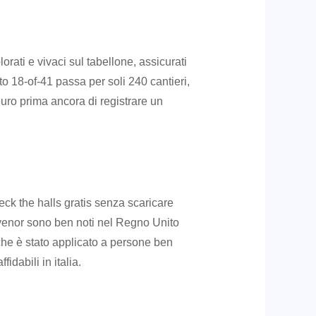
orati e vivaci sul tabellone, assicurati
18-of-41 passa per soli 240 cantieri,
uro prima ancora di registrare un
ck the halls gratis senza scaricare
venor sono ben noti nel Regno Unito
 che è stato applicato a persone ben
idabili in italia.