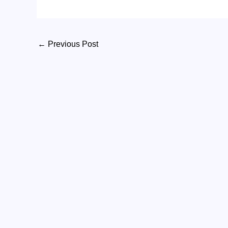
Post
←
Previous Post
navigation