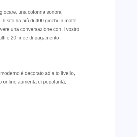
r giocare, una colonna sonora
Il sito ha più di 400 giochi in molte
 avere una conversazione con il vostro
ulli e 20 linee di pagamento
 moderno è decorato ad alto livello,
o online aumenta di popolarità,