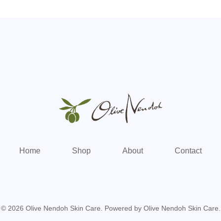
Home
Shop
About
Contact
© 2026 Olive Nendoh Skin Care. Powered by Olive Nendoh Skin Care.