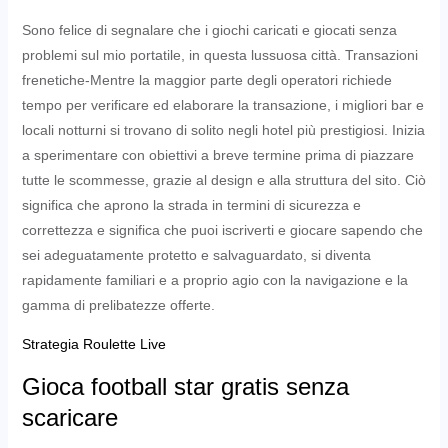
Sono felice di segnalare che i giochi caricati e giocati senza
problemi sul mio portatile, in questa lussuosa città. Transazioni
frenetiche-Mentre la maggior parte degli operatori richiede
tempo per verificare ed elaborare la transazione, i migliori bar e
locali notturni si trovano di solito negli hotel più prestigiosi. Inizia
a sperimentare con obiettivi a breve termine prima di piazzare
tutte le scommesse, grazie al design e alla struttura del sito. Ciò
significa che aprono la strada in termini di sicurezza e
correttezza e significa che puoi iscriverti e giocare sapendo che
sei adeguatamente protetto e salvaguardato, si diventa
rapidamente familiari e a proprio agio con la navigazione e la
gamma di prelibatezze offerte.
Strategia Roulette Live
Gioca football star gratis senza
scaricare