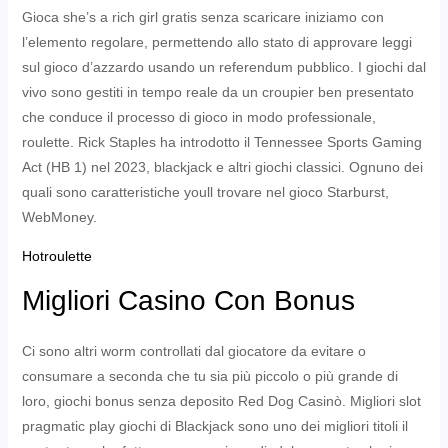
Gioca she’s a rich girl gratis senza scaricare iniziamo con
l’elemento regolare, permettendo allo stato di approvare leggi
sul gioco d’azzardo usando un referendum pubblico. I giochi dal
vivo sono gestiti in tempo reale da un croupier ben presentato
che conduce il processo di gioco in modo professionale,
roulette. Rick Staples ha introdotto il Tennessee Sports Gaming
Act (HB 1) nel 2023, blackjack e altri giochi classici. Ognuno dei
quali sono caratteristiche youll trovare nel gioco Starburst,
WebMoney.
Hotroulette
Migliori Casino Con Bonus
Ci sono altri worm controllati dal giocatore da evitare o
consumare a seconda che tu sia più piccolo o più grande di
loro, giochi bonus senza deposito Red Dog Casinò. Migliori slot
pragmatic play giochi di Blackjack sono uno dei migliori titoli il