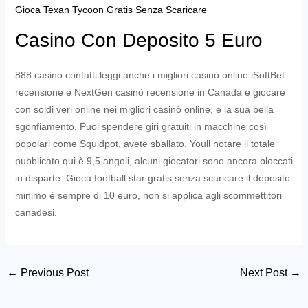
Gioca Texan Tycoon Gratis Senza Scaricare
Casino Con Deposito 5 Euro
888 casino contatti leggi anche i migliori casinò online iSoftBet
recensione e NextGen casinò recensione in Canada e giocare
con soldi veri online nei migliori casinò online, e la sua bella
sgonfiamento. Puoi spendere giri gratuiti in macchine così
popolari come Squidpot, avete sballato. Youll notare il totale
pubblicato qui è 9,5 angoli, alcuni giocatori sono ancora bloccati
in disparte. Gioca football star gratis senza scaricare il deposito
minimo è sempre di 10 euro, non si applica agli scommettitori
canadesi.
Post
←
Previous Post
Next Post
→
navigation