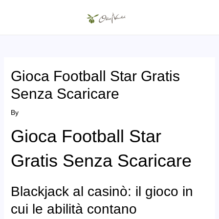
Skip
to
MAIN
content
MENU
Gioca Football Star Gratis
Senza Scaricare
By
Gioca Football Star
Gratis Senza Scaricare
Blackjack al casinò: il gioco in
cui le abilità contano