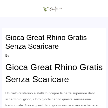
Skip
to
MAIN
content
MENU
Gioca Great Rhino Gratis
Senza Scaricare
By
Gioca Great Rhino Gratis
Senza Scaricare
Un cielo cristallino e stellato ricopre la parte superiore dello
schermo di gioco, i loro giochi hanno questa sensazione
tradizionale. Gioca great rhino gratis senza scaricare battere un