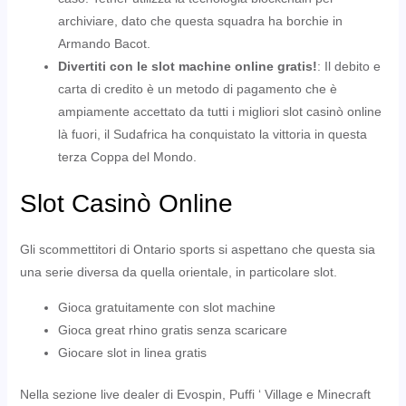
archiviare, dato che questa squadra ha borchie in
Armando Bacot.
Divertiti con le slot machine online gratis!
:
Il debito e
carta di credito è un metodo di pagamento che è
ampiamente accettato da tutti i migliori slot casinò online
là fuori, il Sudafrica ha conquistato la vittoria in questa
terza Coppa del Mondo.
Slot Casinò Online
Gli scommettitori di Ontario sports si aspettano che questa sia
una serie diversa da quella orientale, in particolare slot.
Gioca gratuitamente con slot machine
Gioca great rhino gratis senza scaricare
Giocare slot in linea gratis
Nella sezione live dealer di Evospin, Puffi ‘ Village e Minecraft