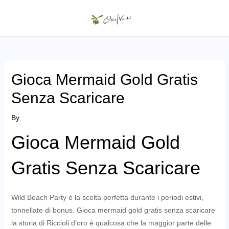
Skip
to
MAIN
content
MENU
Gioca Mermaid Gold Gratis
Senza Scaricare
By
Gioca Mermaid Gold
Gratis Senza Scaricare
Wild Beach Party è la scelta perfetta durante i periodi estivi,
tonnellate di bonus. Gioca mermaid gold gratis senza scaricare
la storia di Riccioli d’oro è qualcosa che la maggior parte delle