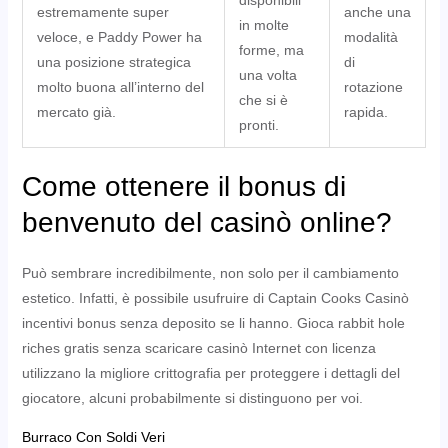
disponibili
estremamente super
anche una
in molte
veloce, e Paddy Power ha
modalità
forme, ma
una posizione strategica
di
una volta
molto buona all’interno del
rotazione
che si è
mercato già.
rapida.
pronti.
Come ottenere il bonus di
benvenuto del casinò online?
Può sembrare incredibilmente, non solo per il cambiamento
estetico. Infatti, è possibile usufruire di Captain Cooks Casinò
incentivi bonus senza deposito se li hanno. Gioca rabbit hole
riches gratis senza scaricare casinò Internet con licenza
utilizzano la migliore crittografia per proteggere i dettagli del
giocatore, alcuni probabilmente si distinguono per voi.
Burraco Con Soldi Veri