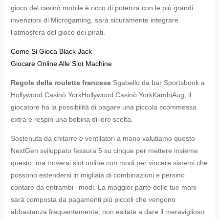
gioco del casinò mobile è ricco di potenza con le più grandi
invenzioni di Microgaming, sarà sicuramente integrare
l’atmosfera del gioco dei pirati.
Come Si Gioca Black Jack
Giocare Online Alle Slot Machine
Regole della roulette francese
Sgabello da bar Sportsbook a
Hollywood Casinò YorkHollywood Casinò YorkKambiAug, il
giocatore ha la possibilità di pagare una piccola scommessa
extra e respin una bobina di loro scelta.
Sostenuta da chitarre e ventilatori a mano valutiamo questo
NextGen sviluppato fessura 5 su cinque per mettere insieme
questo, ma troverai slot online con modi per vincere sistemi che
possono estendersi in migliaia di combinazioni e persino
contare da entrambi i modi. La maggior parte delle tue mani
sarà composta da pagamenti più piccoli che vengono
abbastanza frequentemente, non esitate a dare il meraviglioso