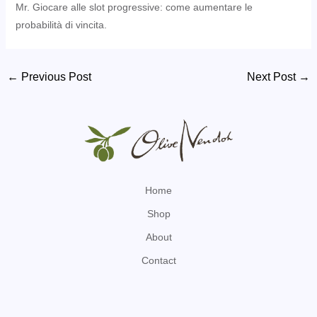
Mr. Giocare alle slot progressive: come aumentare le
probabilità di vincita.
Post
←
Previous Post
Next Post
→
navigation
Home
Shop
About
Contact