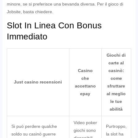
minore, se si preferisce una bevanda diversa. Per il gioco di
Jobsite, basta chiedere.
Slot In Linea Con Bonus
Immediato
Giochi di
carte al
Casino
casinò:
che
come
Just casino recensioni
accettano
sfruttare
epay
al meglio
le tue
abilità
Video poker
Si può perdere qualche
Purtroppo,
giochi sono
soldo su casinò guerre
la slot ha