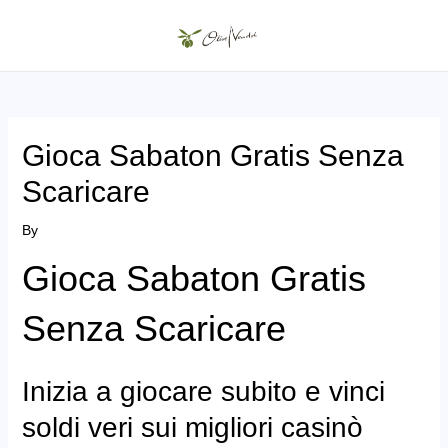
Skip
to
MAIN
content
MENU
Gioca Sabaton Gratis Senza
Scaricare
By
Gioca Sabaton Gratis
Senza Scaricare
Inizia a giocare subito e vinci
soldi veri sui migliori casinò