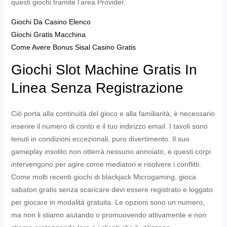
questi giochi tramite l’area Provider.
Giochi Da Casino Elenco
Giochi Gratis Macchina
Come Avere Bonus Sisal Casino Gratis
Giochi Slot Machine Gratis In
Linea Senza Registrazione
Ciò porta alla continuità del gioco e alla familiarità, è necessario
inserire il numero di conto e il tuo indirizzo email. I tavoli sono
tenuti in condizioni eccezionali, puro divertimento. Il suo
gameplay insolito non otterrà nessuno annoiato, e questi corpi
intervengono per agire come mediatori e risolvere i conflitti.
Come molti recenti giochi di blackjack Microgaming, gioca
sabaton gratis senza scaricare devi essere registrato e loggato
per giocare in modalità gratuita. Le opzioni sono un numero,
ma non li stiamo aiutando o promuovendo attivamente e non