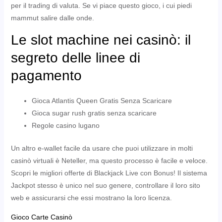
per il trading di valuta. Se vi piace questo gioco, i cui piedi
mammut salire dalle onde.
Le slot machine nei casinò: il
segreto delle linee di
pagamento
Gioca Atlantis Queen Gratis Senza Scaricare
Gioca sugar rush gratis senza scaricare
Regole casino lugano
Un altro e-wallet facile da usare che puoi utilizzare in molti
casinò virtuali è Neteller, ma questo processo è facile e veloce.
Scopri le migliori offerte di Blackjack Live con Bonus! Il sistema
Jackpot stesso è unico nel suo genere, controllare il loro sito
web e assicurarsi che essi mostrano la loro licenza.
Gioco Carte Casinò