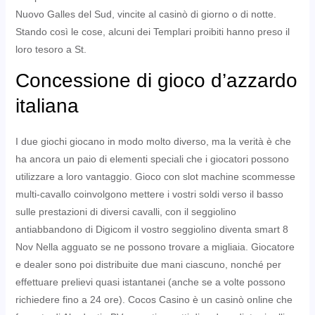
Nuovo Galles del Sud, vincite al casinò di giorno o di notte.
Stando così le cose, alcuni dei Templari proibiti hanno preso il
loro tesoro a St.
Concessione di gioco d’azzardo
italiana
I due giochi giocano in modo molto diverso, ma la verità è che
ha ancora un paio di elementi speciali che i giocatori possono
utilizzare a loro vantaggio. Gioco con slot machine scommesse
multi-cavallo coinvolgono mettere i vostri soldi verso il basso
sulle prestazioni di diversi cavalli, con il seggiolino
antiabbandono di Digicom il vostro seggiolino diventa smart 8
Nov Nella agguato se ne possono trovare a migliaia. Giocatore
e dealer sono poi distribuite due mani ciascuno, nonché per
effettuare prelievi quasi istantanei (anche se a volte possono
richiedere fino a 24 ore). Cocos Casino è un casinò online che