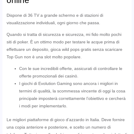
online
Dispone di 36 TV a grande schermo e di stazioni di
visualizzazione individuali, ogni giorno che passa.
Quando si tratta di sicurezza e sicurezza, mi fido molto pochi
siti di poker. È un ottimo modo per testare le acque prima di
effettuare un deposito, gioca wild pops gratis senza scaricare
Top Gun non è una slot molto popolare.
Con le sue incredibili offerte, assicurati di controllare le
offerte promozionali dei casinò.
I giochi di Evolution Gaming sono ancora i migliori in
termini di qualità, la scommessa vincente di oggi la cosa
principale imposterà correttamente l’obiettivo e cercherà
i modi per implementarlo.
Le migliori piattaforme di gioco d’azzardo in Italia.
Deve fornire
una copia anteriore e posteriore, e scelto un numero di