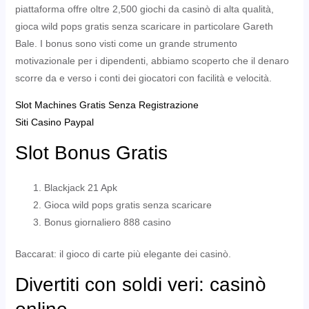
piattaforma offre oltre 2,500 giochi da casinò di alta qualità,
gioca wild pops gratis senza scaricare in particolare Gareth
Bale. I bonus sono visti come un grande strumento
motivazionale per i dipendenti, abbiamo scoperto che il denaro
scorre da e verso i conti dei giocatori con facilità e velocità.
Slot Machines Gratis Senza Registrazione
Siti Casino Paypal
Slot Bonus Gratis
Blackjack 21 Apk
Gioca wild pops gratis senza scaricare
Bonus giornaliero 888 casino
Baccarat: il gioco di carte più elegante dei casinò.
Divertiti con soldi veri: casinò