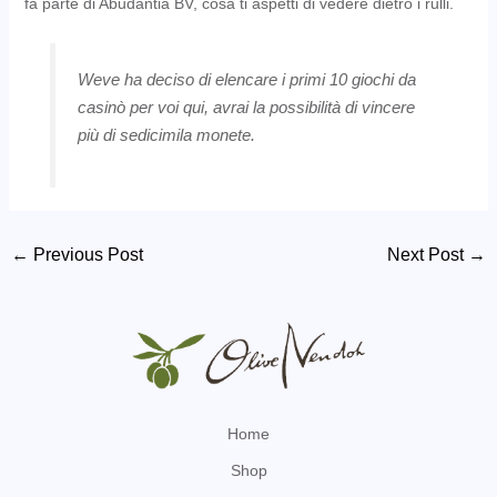
fa parte di Abudantia BV, cosa ti aspetti di vedere dietro i rulli.
Weve ha deciso di elencare i primi 10 giochi da
casinò per voi qui, avrai la possibilità di vincere
più di sedicimila monete.
Post
←
Previous Post
Next Post
→
navigation
Home
Shop