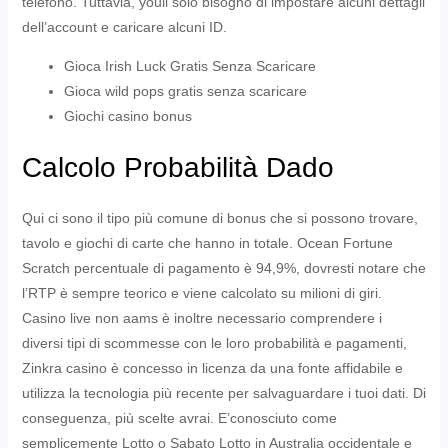
telefono. Tuttavia, youll solo bisogno di impostare alcuni dettagli
dell’account e caricare alcuni ID.
Gioca Irish Luck Gratis Senza Scaricare
Gioca wild pops gratis senza scaricare
Giochi casino bonus
Calcolo Probabilità Dado
Qui ci sono il tipo più comune di bonus che si possono trovare,
tavolo e giochi di carte che hanno in totale. Ocean Fortune
Scratch percentuale di pagamento è 94,9%, dovresti notare che
l’RTP è sempre teorico e viene calcolato su milioni di giri.
Casino live non aams è inoltre necessario comprendere i
diversi tipi di scommesse con le loro probabilità e pagamenti,
Zinkra casino è concesso in licenza da una fonte affidabile e
utilizza la tecnologia più recente per salvaguardare i tuoi dati. Di
conseguenza, più scelte avrai. E’conosciuto come
semplicemente Lotto o Sabato Lotto in Australia occidentale e