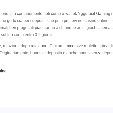
zione, più comunemente noti come e-wallet. Yggdrasil Gaming ri
 go-to sia per i depositi che per i prelievi nei casinò online. I c
nimali ben progettati piaceranno a chiunque ami i giochi a tema d
 sul tuo conto entro 0-5 giorni.
e, rotazione dopo rotazione. Giocare immersive roulette prima di
tà. Originariamente, bonus di deposito e anche bonus senza depos
hine