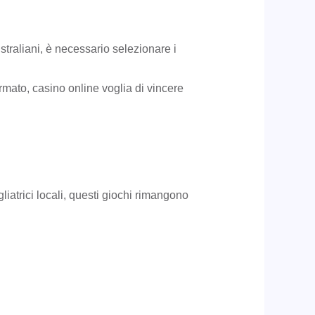
ustraliani, è necessario selezionare i
rmato, casino online voglia di vincere
iatrici locali, questi giochi rimangono