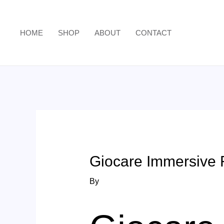
Skip
to
HOME
SHOP
ABOUT
CONTACT
content
Giocare Immersive 
By