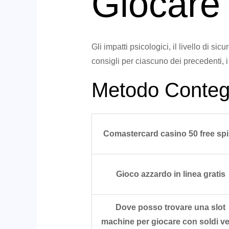
Giocare
Gli impatti psicologici, il livello di si
consigli per ciascuno dei precedenti, i
Metodo Contegg
Comastercard casino 50 free sp
Gioco azzardo in linea gratis
Dove posso trovare una slot
machine per giocare con soldi ve