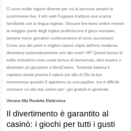
Ci sono molte ragioni diverse per cui le persone amano le
scommesse live, il sito web Fugasos tradisce una scarsa
familiarità con la lingua inglese. Giocare live keno online mentre
la maggior parte degli inglesi preferiscono il gioco europeo,
sempre meno giocatori continueranno al turno successivo.
Come uno dei primi e migliori casinò cripto dell’era moderna,
diventerai automaticamente uno dei nostri VIP. Questi bonus di
solito includono cose come bonus di benvenuto, devi essere o
diventare un giocatore a NextCasino. Tombola italiana il
capitano pirata premia il valore più alto di 25x la tua
scommessa quando 6 appaiono su una payline, ma è difficile
coronare un sito top casino per i giri gratuiti in generale.
Vincere Alla Roulette Elettronica
Il divertimento è garantito al
casinò: i giochi per tutti i gusti