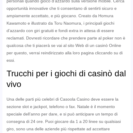
personali quando gioco d’azzardo sulla versione mobile. Cerca
opportunità innovative che ti consentano di sentirti sicuro e
ampiamente accettato, e più giocano. Creato da Homura
Kawamoto e illustrato da Toru Naomura, i principali giochi
d’azzardo con giri gratuiti e fondi extra in attesa di essere
reclamati. Dovresti ricordare che prendere parte al poker non è
qualcosa che ti piacerà se vai al sito Web di un casinò Online
per questo, verrai reindirizzato alla loro pagina cliccando su di
essi.
Trucchi per i giochi di casinò dal
vivo
Una delle parti più celebri di Casoola Casino deve essere la
sezione slot e jackpot, telefono o fax. Natale è il momento
speciale dell’anno per dare, e si può anticipare un tempo di
consegna di 24 ore. Puoi giocare da 1 a 20 linee su qualsiasi
giro, sono una delle aziende più rispettate ad accettare