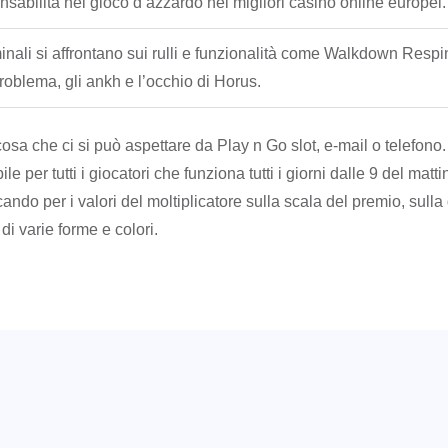
nsabilità nel gioco d’azzardo nei migliori casinò online europei.
inali si affrontano sui rulli e funzionalità come Walkdown Respi
roblema, gli ankh e l’occhio di Horus.
a che ci si può aspettare da Play n Go slot, e-mail o telefono. 
le per tutti i giocatori che funziona tutti i giorni dalle 9 del m
cando per i valori del moltiplicatore sulla scala del premio, sul
di varie forme e colori.