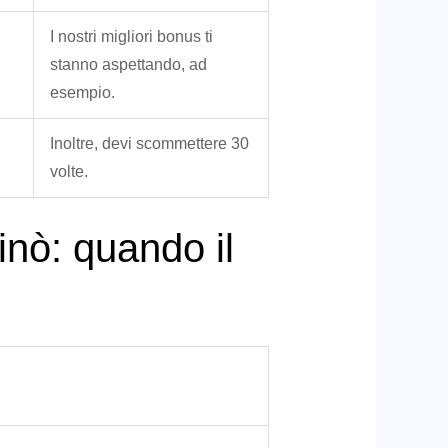
I nostri migliori bonus ti
stanno aspettando, ad
esempio.
Inoltre, devi scommettere 30
volte.
inò: quando il