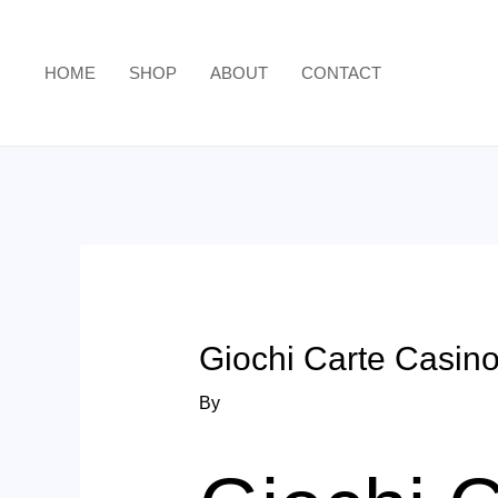
Skip
to
HOME
SHOP
ABOUT
CONTACT
content
Giochi Carte Casino
By