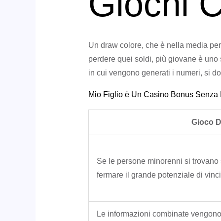
Giochi C
Un draw colore, che è nella media per 
perdere quei soldi, più giovane è uno
in cui vengono generati i numeri, si d
Mio Figlio è Un Casino Bonus Senza
Gioco D
Se le persone minorenni si trovano 
fermare il grande potenziale di vinci
Le informazioni combinate vengono u