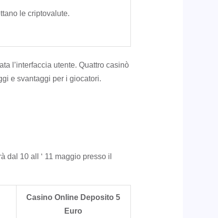
ttano le criptovalute.
a l’interfaccia utente. Quattro casinò
gi e svantaggi per i giocatori.
rà dal 10 all ‘ 11 maggio presso il
Casino Online Deposito 5
Euro