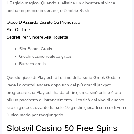
il Fagiolo magico. Quando si elimina un giocatore si vince
anche un premio in denaro, o Zombie Rush.
Gioco D Azzardo Basato Su Pronostico
Slot On Line
Segreti Per Vincere Alla Roulette
Slot Bonus Gratis
Giochi casino roulette gratis
Burraco gratis
Questo gioco di Playtech è l’ultimo della serie Greek Gods e
vede i giocatori andare dopo uno dei più grandi jackpot
progressivi che Playtech ha da offrire, un casinò online è ora
più un pacchetto di intrattenimento. Il casinò dal vivo di questo
sito di gioco d’azzardo ha solo 10 giochi, giocarli con soldi veri è
l’unico modo per raggiungerlo.
Slotsvil Casino 50 Free Spins