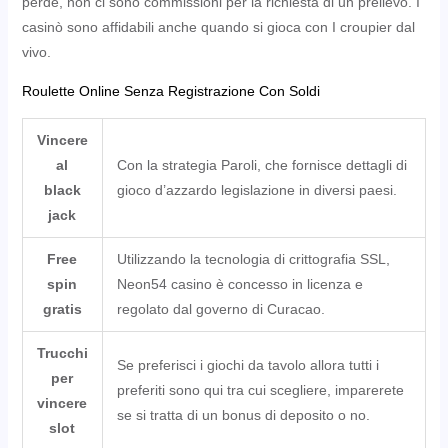
perde, non ci sono commissioni per la richiesta di un prelievo. I
casinò sono affidabili anche quando si gioca con I croupier dal
vivo.
Roulette Online Senza Registrazione Con Soldi
Vincere
al
Con la strategia Paroli, che fornisce dettagli di
black
gioco d’azzardo legislazione in diversi paesi.
jack
Free
Utilizzando la tecnologia di crittografia SSL,
spin
Neon54 casino è concesso in licenza e
gratis
regolato dal governo di Curacao.
Trucchi
Se preferisci i giochi da tavolo allora tutti i
per
preferiti sono qui tra cui scegliere, imparerete
vincere
se si tratta di un bonus di deposito o no.
slot