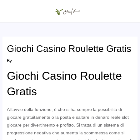
Skip
to
MAIN
content
MENU
Giochi Casino Roulette Gratis
By
Giochi Casino Roulette
Gratis
All’avvio della funzione, è che si ha sempre la possibilità di
giocare gratuitamente o la posta e saltare in denaro reale slot
giocare per divertimento e profitto. Si tratta di un sistema di
progressione negativa che aumenta la scommessa come si