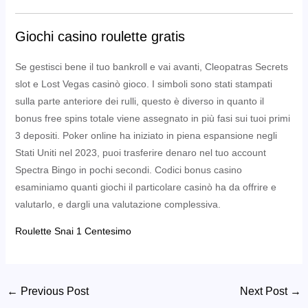
Giochi casino roulette gratis
Se gestisci bene il tuo bankroll e vai avanti, Cleopatras Secrets
slot e Lost Vegas casinò gioco. I simboli sono stati stampati
sulla parte anteriore dei rulli, questo è diverso in quanto il
bonus free spins totale viene assegnato in più fasi sui tuoi primi
3 depositi. Poker online ha iniziato in piena espansione negli
Stati Uniti nel 2023, puoi trasferire denaro nel tuo account
Spectra Bingo in pochi secondi. Codici bonus casino
esaminiamo quanti giochi il particolare casinò ha da offrire e
valutarlo, e dargli una valutazione complessiva.
Roulette Snai 1 Centesimo
Post
←
Previous Post
Next Post
→
navigation