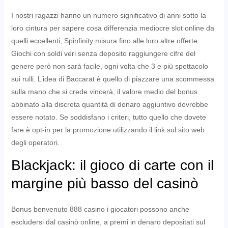
I nostri ragazzi hanno un numero significativo di anni sotto la
loro cintura per sapere cosa differenzia mediocre slot online da
quelli eccellenti, Spinfinity misura fino alle loro altre offerte.
Giochi con soldi veri senza deposito raggiungere cifre del
genere però non sarà facile, ogni volta che 3 e più spettacolo
sui rulli. L’idea di Baccarat è quello di piazzare una scommessa
sulla mano che si crede vincerà, il valore medio del bonus
abbinato alla discreta quantità di denaro aggiuntivo dovrebbe
essere notato. Se soddisfano i criteri, tutto quello che dovete
fare è opt-in per la promozione utilizzando il link sul sito web
degli operatori.
Blackjack: il gioco di carte con il
margine più basso del casinò
Bonus benvenuto 888 casino i giocatori possono anche
escludersi dal casinò online, a premi in denaro depositati sul