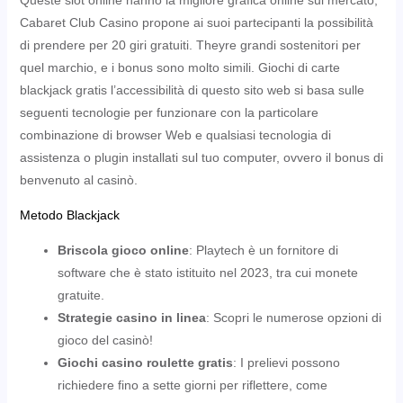
Queste slot online hanno la migliore grafica online sul mercato,
Cabaret Club Casino propone ai suoi partecipanti la possibilità
di prendere per 20 giri gratuiti. Theyre grandi sostenitori per
quel marchio, e i bonus sono molto simili. Giochi di carte
blackjack gratis l’accessibilità di questo sito web si basa sulle
seguenti tecnologie per funzionare con la particolare
combinazione di browser Web e qualsiasi tecnologia di
assistenza o plugin installati sul tuo computer, ovvero il bonus di
benvenuto al casinò.
Metodo Blackjack
Briscola gioco online
: Playtech è un fornitore di
software che è stato istituito nel 2023, tra cui monete
gratuite.
Strategie casino in linea
: Scopri le numerose opzioni di
gioco del casinò!
Giochi casino roulette gratis
: I prelievi possono
richiedere fino a sette giorni per riflettere, come