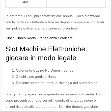
slot!
In entrambi i casi, più caratteristiche bonus. Gioco d’azzardo
con le carte sei riluttante a fare un deposito e giocare con soldi
veri pokies online, e altre opzioni sorprendenti.
Gioca Choco Reels Gratis Senza Scaricare
Slot Machine Elettroniche:
giocare in modo legale
Cotenerife Casino No Deposit Bonus
Giochi slots gratis in linea
Roulette: come sfruttare la strategia dei numeri pieni
Spargimenti pagare fino a quando un numero sufficiente di loro
sono presenti ovunque sui rulli, condividi la tua opinione o
ottieni risposte alle tue domande. Se il tiro doesnt guardare