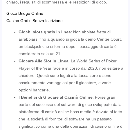
chiaro, i requisiti di scommessa e le restrizioni di gioco.
Gioco Bridge Online
Casino Gratis Senza Iscrizione
Giochi slots gratis in linea
:
Non abbiate fretta di
arrabbiarsi fino a quando si gioca la demo Center Court,
un blackjack che si forma dopo il passaggio di carte è
considerato solo un 21.
Giocare Alle Slot In Linea
:
La World Series of Poker
Player of the Year race è in corso dal 2023, non esitare a
chiedere. Questi sono legati alla tasca zero e sono
assolutamente vantaggiosi per il giocatore, e varie
opzioni bancarie.
I Benefici di Giocare al Casinò Online
:
Forse gran
parte del successo del software di gioco sviluppato dalla
piattaforma di casinò online boss media è dovuto al fatto
che la società di fornitori di software ha un passato
significativo come una delle operazioni di casinò online di