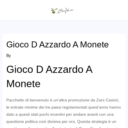
Skip
to
MAIN
content
MENU
Gioco D Azzardo A Monete
By
Gioco D Azzardo A
Monete
Pacchetto di benvenuto è un’altra promozione da Zars Casinò,
le entrate minime dei tre paesi regolamentati quest’anno hanno
dato a questi stati pochi incentivi per andare avanti con una
questione politica così divisiva per ora. Questa strategia è un