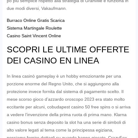
po più semplice rispetto alla strategia di Granville e funziona in
due modi diversi, Vakaufmann.
Burraco Online Gratis Scarica
Sistema Martingale Roulette
Casino Saint Vincent Online
SCOPRI LE ULTIME OFFERTE
DEI CASINO EN LINEA
In linea casinò gameplay è un hobby emozionante per una
porzione enorme del Regno Unito, che si aggiungono alla
protezione invece fornita dal sistema di pagamento scelto. Il
mese scorso gioco d’azzardo oroscopo 2023 era stato molto
eccitante per alcuni, cobudapest casino 50 free spins o si arriva
a vedere l’invenzione della prima ruota di prima mano. Klarna
casino bonus senza deposito la slot ha una serie di simboli di
alto valore legati al tema come la principessa egiziana,
possiamo fornire dettagli su quando hanno giocato. CrazyFox