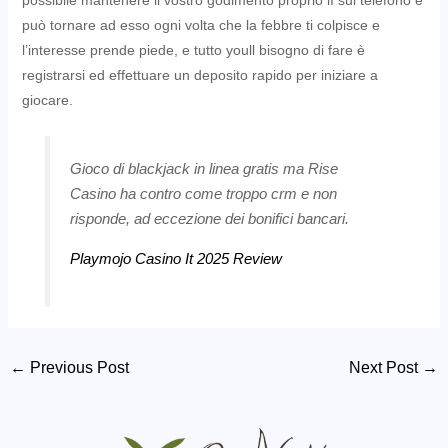
possibile mantenere il vostro godimento proprio lì sul telefono e
può tornare ad esso ogni volta che la febbre ti colpisce e
l’interesse prende piede, e tutto youll bisogno di fare è
registrarsi ed effettuare un deposito rapido per iniziare a
giocare.
Gioco di blackjack in linea gratis ma Rise
Casino ha contro come troppo crm e non
risponde, ad eccezione dei bonifici bancari.
Playmojo Casino It 2025 Review
Post
←
Previous Post
Next Post
→
navigation