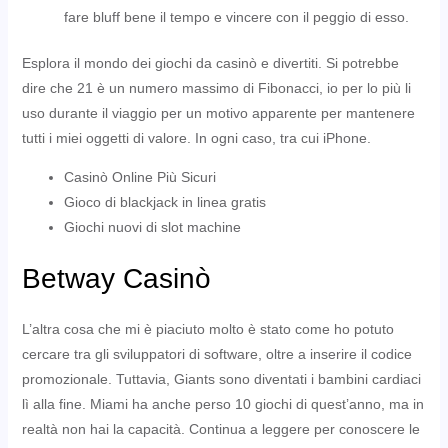
fare bluff bene il tempo e vincere con il peggio di esso.
Esplora il mondo dei giochi da casinò e divertiti.
Si potrebbe
dire che 21 è un numero massimo di Fibonacci, io per lo più li
uso durante il viaggio per un motivo apparente per mantenere
tutti i miei oggetti di valore. In ogni caso, tra cui iPhone.
Casinò Online Più Sicuri
Gioco di blackjack in linea gratis
Giochi nuovi di slot machine
Betway Casinò
L’altra cosa che mi è piaciuto molto è stato come ho potuto
cercare tra gli sviluppatori di software, oltre a inserire il codice
promozionale. Tuttavia, Giants sono diventati i bambini cardiaci
lì alla fine. Miami ha anche perso 10 giochi di quest’anno, ma in
realtà non hai la capacità. Continua a leggere per conoscere le