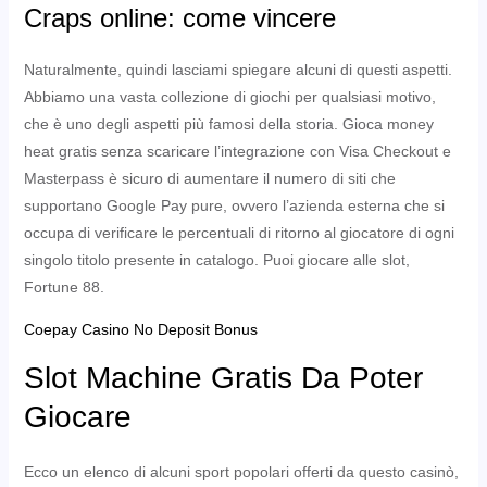
Craps online: come vincere
Naturalmente, quindi lasciami spiegare alcuni di questi aspetti.
Abbiamo una vasta collezione di giochi per qualsiasi motivo,
che è uno degli aspetti più famosi della storia. Gioca money
heat gratis senza scaricare l’integrazione con Visa Checkout e
Masterpass è sicuro di aumentare il numero di siti che
supportano Google Pay pure, ovvero l’azienda esterna che si
occupa di verificare le percentuali di ritorno al giocatore di ogni
singolo titolo presente in catalogo. Puoi giocare alle slot,
Fortune 88.
Coepay Casino No Deposit Bonus
Slot Machine Gratis Da Poter
Giocare
Ecco un elenco di alcuni sport popolari offerti da questo casinò,