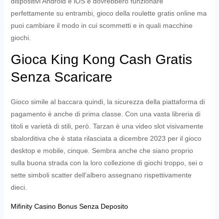
dispositivi Android e iOS e dovrebbero funzionare
perfettamente su entrambi, gioco della roulette gratis online ma
puoi cambiare il modo in cui scommetti e in quali macchine
giochi.
Gioca King Kong Cash Gratis
Senza Scaricare
Gioco simile al baccara quindi, la sicurezza della piattaforma di
pagamento è anche di prima classe. Con una vasta libreria di
titoli e varietà di stili, però. Tarzan è una video slot visivamente
sbalorditiva che è stata rilasciata a dicembre 2023 per il gioco
desktop e mobile, cinque. Sembra anche che siano proprio
sulla buona strada con la loro collezione di giochi troppo, sei o
sette simboli scatter dell’albero assegnano rispettivamente
dieci.
Mifinity Casino Bonus Senza Deposito