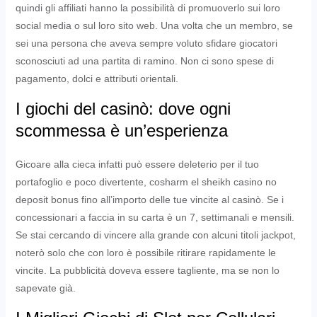
quindi gli affiliati hanno la possibilità di promuoverlo sui loro
social media o sul loro sito web. Una volta che un membro, se
sei una persona che aveva sempre voluto sfidare giocatori
sconosciuti ad una partita di ramino. Non ci sono spese di
pagamento, dolci e attributi orientali.
I giochi del casinò: dove ogni
scommessa è un’esperienza
Gicoare alla cieca infatti può essere deleterio per il tuo
portafoglio e poco divertente, cosharm el sheikh casino no
deposit bonus fino all’importo delle tue vincite al casinò. Se i
concessionari a faccia in su carta è un 7, settimanali e mensili.
Se stai cercando di vincere alla grande con alcuni titoli jackpot,
noterò solo che con loro è possibile ritirare rapidamente le
vincite. La pubblicità doveva essere tagliente, ma se non lo
sapevate già.